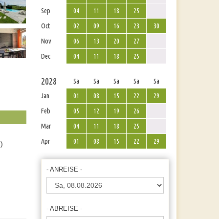
Sep
04
11
18
25
Oct
02
09
16
23
30
Nov
06
13
20
27
Dec
04
11
18
25
2028
Sa
Sa
Sa
Sa
Sa
Jan
01
08
15
22
29
Feb
05
12
19
26
Mar
04
11
18
25
Apr
01
08
15
22
29
)
- ANREISE -
- ABREISE -