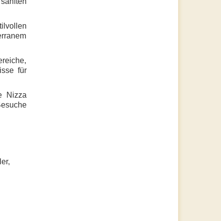
 sanften
ilvollen
erranem
ereiche,
isse für
te
Nizza
Besuche
er,