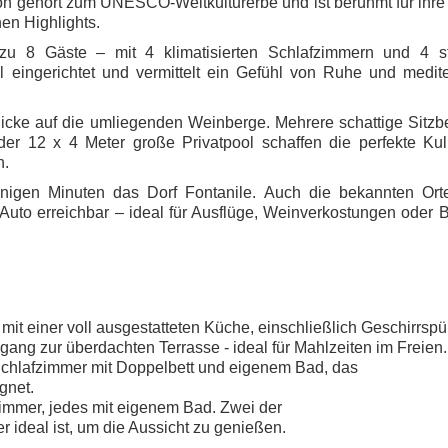
on gehört zum UNESCO-Weltkulturerbe und ist berühmt für ihre
en Highlights.
 zu 8 Gäste
– mit
4 klimatisierten Schlafzimmern
und
4 st
 eingerichtet und vermittelt ein Gefühl von Ruhe und medit
blicke auf die umliegenden Weinberge. Mehrere schattige Sitzb
der
12 x 4 Meter große Privatpool
schaffen die perfekte Kul
n.
enigen Minuten das Dorf
Fontanile
. Auch die bekannten Or
uto erreichbar – ideal für Ausflüge, Weinverkostungen oder 
t einer voll ausgestatteten Küche, einschließlich Geschirrspül
gang zur überdachten Terrasse - ideal für Mahlzeiten im Freien.
Schlafzimmer mit Doppelbett und eigenem Bad, das
gnet.
immer, jedes mit eigenem Bad. Zwei der
 ideal ist, um die Aussicht zu genießen.