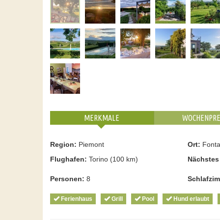
MERKMALE
WOCHENPRE
Region:
Piemont
Ort:
Fonta
Flughafen:
Torino (100 km)
Nächstes
Personen:
8
Schlafzi
Ferienhaus
Grill
Pool
Hund erlaubt