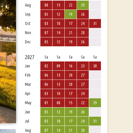
Aug
08
15
22
29
Sep
05
12
19
26
Oct
03
10
17
24
31
Nov
07
14
21
28
Dec
05
12
19
26
2027
Sa
Sa
Sa
Sa
Sa
Jan
02
09
16
23
30
Feb
06
13
20
27
Mar
06
13
20
27
Apr
03
10
17
24
May
01
08
15
22
29
Jun
05
12
19
26
Jul
03
10
17
24
31
Aug
07
14
21
28