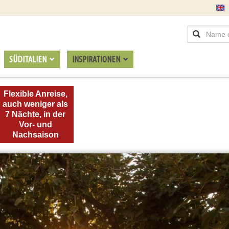
SÜDITALIEN
INSPIRATIONEN
Flexible Anreise,
auch weniger als
7 Nächte, in der
Vor- und
Nachsaison