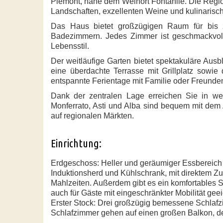
Piemont
, nahe dem Weinort
Fontanile
. Die Regi
Landschaften, exzellenten Weine und kulinarisch
Das Haus bietet großzügigen Raum für
bis
Badezimmern
. Jedes Zimmer ist geschmackvoll
Lebensstil.
Der weitläufige Garten bietet spektakuläre Aus
eine
überdachte Terrasse mit Grillplatz
sowie 
entspannte Ferientage mit Familie oder Freunde
Dank der zentralen Lage erreichen Sie in w
Monferrato
,
Asti
und
Alba
sind bequem mit dem A
auf regionalen Märkten.
Einrichtung:
Erdgeschoss: Heller und geräumiger Essbereich mi
Induktionsherd und Kühlschrank, mit direktem Zu
Mahlzeiten. Außerdem gibt es ein komfortables 
auch für Gäste mit eingeschränkter Mobilität geei
Erster Stock: Drei großzügig bemessene Schlafz
Schlafzimmer gehen auf einen großen Balkon, der