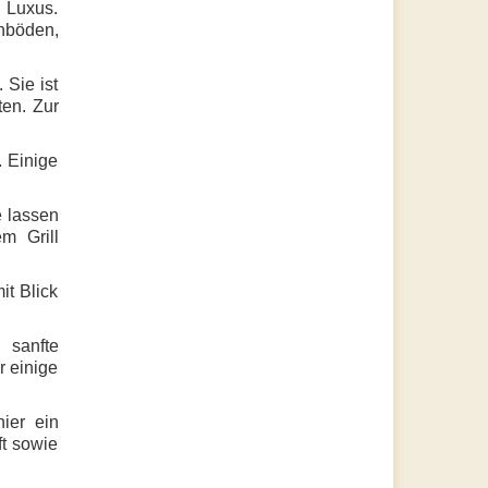
 Luxus.
inböden,
 Sie ist
ten. Zur
. Einige
e lassen
m Grill
it Blick
 sanfte
r einige
ier ein
ft sowie