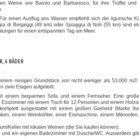
en Weine wie Barolo und Barbaresco, für ihre Trüffel und f
.
 Für einen Ausflug ans Wasser empfiehlt sich die ligurische K
ia di Bergeggi (49 km) oder Spiaggia di Noli (55 km) sind e
chtungen für einen entspannten Tag am Meer.
R, 6 BÄDER
f einem riesigen Grundstück von nicht weniger als 53.000 m2
n zwei Etagen aufgeteilt.
it einem bequemen Sofa und einem Fernseher. Eine große
 Esszimmer mit einem Tisch für 12 Personen und einem Holzo
komplett ausgestattet mit einem großen Gasherd (Marke IIve
ken, einem Weinkühler, einer Eismaschine, einem Mikroofen,
m/Keller mit lokalen Weinen (die Sie kaufen können).
m) und ein eigenes Badezimmer mit Dusche/WC. Ausserdem gibt