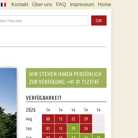
Kontakt
Über uns
FAQ
Impressum
Home
OK
WIR STEHEN IHNEN PERSÖNLICH
ZUR VERFÜGUNG: +41 41 7123745
VERFÜGBARKEIT
2026
Sa
Sa
Sa
Sa
Sa
Aug
08
15
22
29
Sep
05
12
19
26