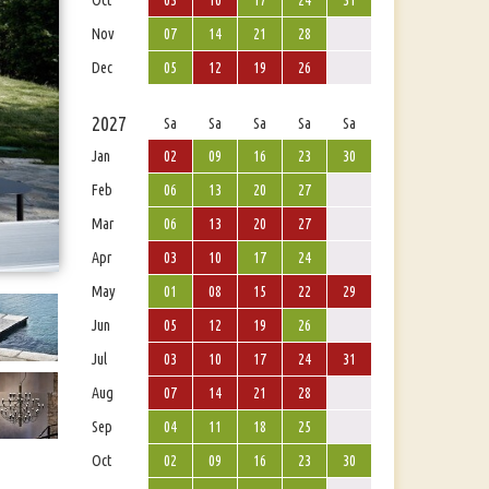
Oct
03
10
17
24
31
Nov
07
14
21
28
Dec
05
12
19
26
2027
Sa
Sa
Sa
Sa
Sa
Jan
02
09
16
23
30
Feb
06
13
20
27
Mar
06
13
20
27
Apr
03
10
17
24
May
01
08
15
22
29
Jun
05
12
19
26
Jul
03
10
17
24
31
Aug
07
14
21
28
Sep
04
11
18
25
Oct
02
09
16
23
30