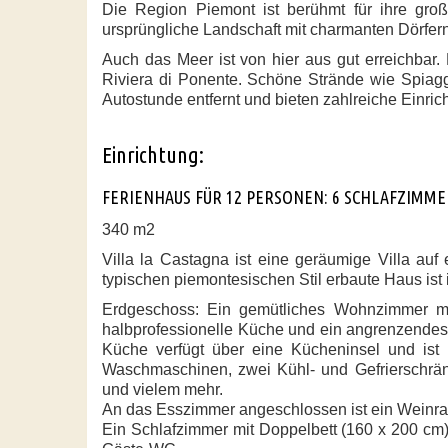
Die Region Piemont ist berühmt für ihre groß
ursprüngliche Landschaft mit charmanten Dörfern
Auch das Meer ist von hier aus gut erreichbar.
Riviera di Ponente. Schöne Strände wie Spiagg
Autostunde entfernt und bieten zahlreiche Einri
Einrichtung:
FERIENHAUS FÜR 12 PERSONEN: 6 SCHLAFZIMME
340 m2
Villa la Castagna ist eine geräumige Villa au
typischen piemontesischen Stil erbaute Haus ist i
Erdgeschoss: Ein gemütliches Wohnzimmer m
halbprofessionelle Küche und ein angrenzendes
Küche verfügt über eine Kücheninsel und ist 
Waschmaschinen, zwei Kühl- und Gefrierschrän
und vielem mehr.
An das Esszimmer angeschlossen ist ein Weinrau
Ein Schlafzimmer mit Doppelbett (160 x 200 c