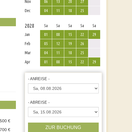
Nov
06
13
20
27
Dec
04
11
18
25
2028
Sa
Sa
Sa
Sa
Sa
Jan
01
08
15
22
29
Feb
05
12
19
26
Mar
04
11
18
25
Apr
01
08
15
22
29
- ANREISE -
- ABREISE -
.500 €
ZUR BUCHUNG
.700 €