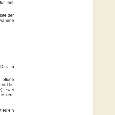
ür ihre
üste der
twa eine
! Das im
 offene
fen. Die
), zwei
 Mixern
 es ein