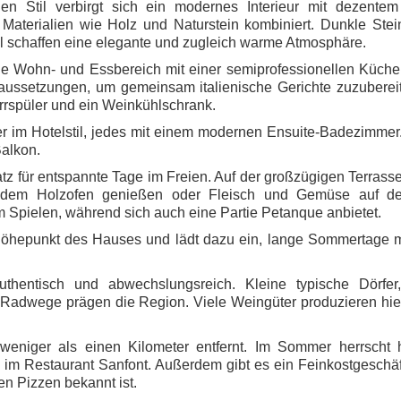
en Stil verbirgt sich ein modernes Interieur mit dezentem
 Materialien wie Holz und Naturstein kombiniert. Dunkle Ste
 schaffen eine elegante und zugleich warme Atmosphäre.
e Wohn- und Essbereich mit einer semiprofessionellen Küche.
raussetzungen, um gemeinsam italienische Gerichte zuzuberei
rrspüler und ein Weinkühlschrank.
r im Hotelstil, jedes mit einem modernen Ensuite-Badezimmer
alkon.
atz für entspannte Tage im Freien. Auf der großzügigen Terrass
 dem Holzofen genießen oder Fleisch und Gemüse auf de
um Spielen, während sich auch eine Partie Petanque anbietet.
 Höhepunkt des Hauses und lädt dazu ein, lange Sommertage m
hentisch und abwechslungsreich. Kleine typische Dörfer,
Radwege prägen die Region. Viele Weingüter produzieren hie
weniger als einen Kilometer entfernt. Im Sommer herrscht h
 im Restaurant Sanfont. Außerdem gibt es ein Feinkostgeschä
hen Pizzen bekannt ist.