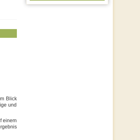
em Blick
ige und
uf einem
Ergebnis