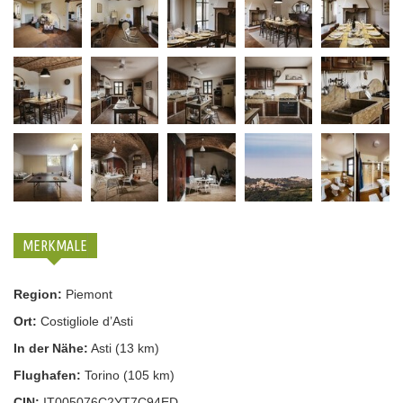
MERKMALE
Region:
Piemont
Ort:
Costigliole d’Asti
In der Nähe:
Asti (13 km)
Flughafen:
Torino (105 km)
CIN:
IT005076C2YT7C94ED