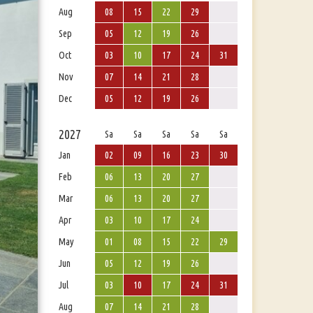
Aug
08
15
22
29
Sep
05
12
19
26
Oct
03
10
17
24
31
Nov
07
14
21
28
Dec
05
12
19
26
2027
Sa
Sa
Sa
Sa
Sa
Jan
02
09
16
23
30
Feb
06
13
20
27
Mar
06
13
20
27
Apr
03
10
17
24
May
01
08
15
22
29
Jun
05
12
19
26
Jul
03
10
17
24
31
Aug
07
14
21
28