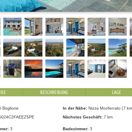
ISE
BESCHREIBUNG
LAGE
l Boglione
In der Nähe:
Nizza Monferrato (7 km
5024C2FAEEZ5PE
Nächstes Geschäft:
7 km
mmer:
3
Badezimmer:
3