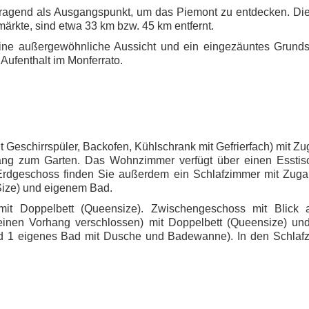
rragend als Ausgangspunkt, um das Piemont zu entdecken. Di
märkte, sind etwa 33 km bzw. 45 km entfernt.
 eine außergewöhnliche Aussicht und ein eingezäuntes Grunds
Aufenthalt im Monferrato.
t Geschirrspüler, Backofen, Kühlschrank mit Gefrierfach) mit Z
g zum Garten. Das Wohnzimmer verfügt über einen Esstisc
Erdgeschoss finden Sie außerdem ein Schlafzimmer mit Zug
Size) und eigenem Bad.
mit Doppelbett (Queensize). Zwischengeschoss mit Blick 
einen Vorhang verschlossen) mit Doppelbett (Queensize) un
nd 1 eigenes Bad mit Dusche und Badewanne). In den Schlaf