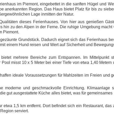
Ferienhaus im Piemont, eingebettet in die sanften Hügel und W
e anerkannten Region. Das Haus bietet Platz für bis zu sieb
ßergewöhnlichen Lage inmitten der Natur.
ualitäten dieses Ferienhauses. Von hier aus genießen Gäst
is hin zu den Alpen in der Ferne. Die ruhige Umgebung macht
im Piemont.
 eingezäunte Grundstück. Dadurch eignet sich das Ferienhaus b
ie mit einem Hund reisen und Wert auf Sicherheit und Bewegungs
bietet mehrere Bereiche zum Entspannen. Im Mittelpunkt st
 Pool misst 10 x 5 Meter bei einer Tiefe von etwa 1,40 Metern 
chaffen ideale Voraussetzungen für Mahlzeiten im Freien und g
ne moderne und geschmackvolle Einrichtung. Klimaanlage so
e gut ausgestattete Küche alles bietet, was für gemeinsames
 etwa 1,5 km entfernt. Dort befindet sich ein Restaurant, das
 Region serviert.