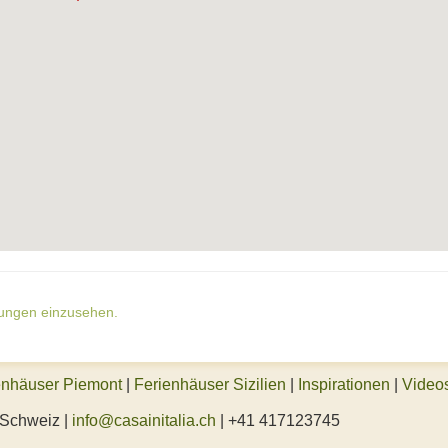
gungen einzusehen.
enhäuser Piemont
|
Ferienhäuser Sizilien
|
Inspirationen
|
Video
 Schweiz |
info@casainitalia.ch
| +41 417123745