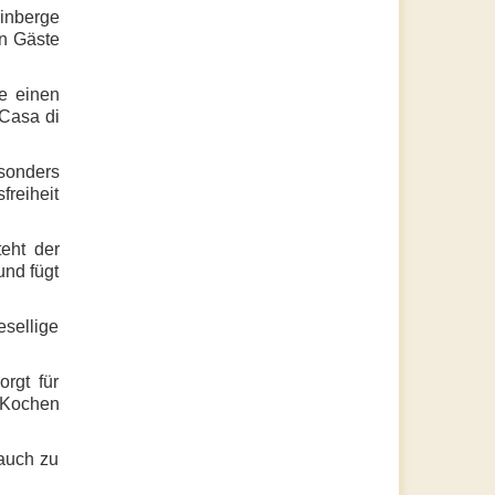
einberge
en Gäste
e einen
 Casa di
esonders
freiheit
eht der
und fügt
esellige
rgt für
 Kochen
 auch zu