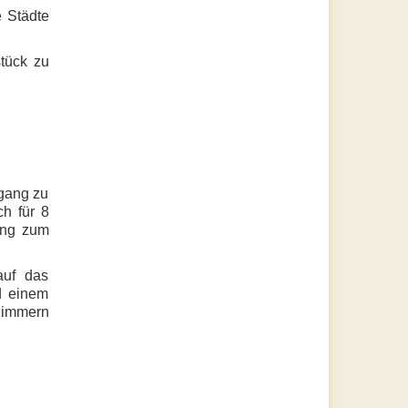
e Städte
tück zu
ugang zu
h für 8
ang zum
auf das
d einem
zimmern