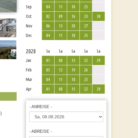
Sep
04
11
18
25
Oct
02
09
16
23
30
Nov
06
13
20
27
Dec
04
11
18
25
2028
Sa
Sa
Sa
Sa
Sa
Jan
01
08
15
22
29
Feb
05
12
19
26
Mar
04
11
18
25
Apr
01
08
15
22
29
- ANREISE -
)
- ABREISE -