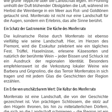
wie grüne Teppiche über die Landschaft legen. Im Frühling
umhüllt der Duft blühender Obstgärten die Luft, während im
Herbst die Weinberge in ein Meer aus Rot- und Goldtönen
getaucht sind. Monferrato ist nicht nur eine Landschaft für
die Augen, sondern ein Erlebnis, das alle Sinne berührt.
Ein Schatz der Gastronomie: Die Küche des Monferrato
Die kulinarische Reise durch Monferrato ist ebenso
vielfältig wie seine Landschaft. Hier, im Herzen des
Piemont, wird die Esskultur zelebriert wie ein tägliches
Fest. Trüffel, Haselnüsse, erlesene Käsesorten und
natürlich der berühmte Wein – jeder Bissen und Schluck ist
ein Ausdruck der regionalen Identität. Besonders
empfehlenswert ist die Verkostung lokaler Weine wie
Barbera und Grignolino, die das Terroir Monferratos in sich
tragen und mit jedem Glas die Geschichten der Region
erzählen.
Ein Erbe von unschätzbarem Wert: Die Kultur des Monferrato
Monferrato ist eine Landschaft, die von der Geschichte
gezeichnet ist. Von prächtigen Schlössern, die stolz auf
den Hügeln thronen, bis hin zu mittelalterlichen Dörfern,
die sich an die Landschaft schmiegen – die Region ist ein