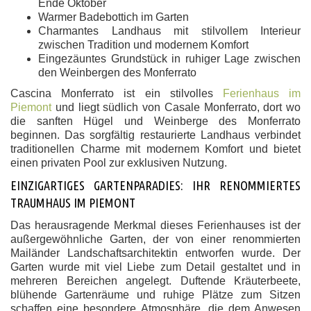
Ende Oktober
Warmer Badebottich im Garten
Charmantes Landhaus mit stilvollem Interieur
zwischen Tradition und modernem Komfort
Eingezäuntes Grundstück in ruhiger Lage zwischen
den Weinbergen des Monferrato
Cascina Monferrato ist ein stilvolles
Ferienhaus im
Piemont
und liegt südlich von Casale Monferrato, dort wo
die sanften Hügel und Weinberge des Monferrato
beginnen. Das sorgfältig restaurierte Landhaus verbindet
traditionellen Charme mit modernem Komfort und bietet
einen privaten Pool zur exklusiven Nutzung.
EINZIGARTIGES GARTENPARADIES: IHR RENOMMIERTES
TRAUMHAUS IM PIEMONT
Das herausragende Merkmal dieses Ferienhauses ist der
außergewöhnliche Garten, der von einer renommierten
Mailänder Landschaftsarchitektin entworfen wurde. Der
Garten wurde mit viel Liebe zum Detail gestaltet und in
mehreren Bereichen angelegt. Duftende Kräuterbeete,
blühende Gartenräume und ruhige Plätze zum Sitzen
schaffen eine besondere Atmosphäre, die dem Anwesen