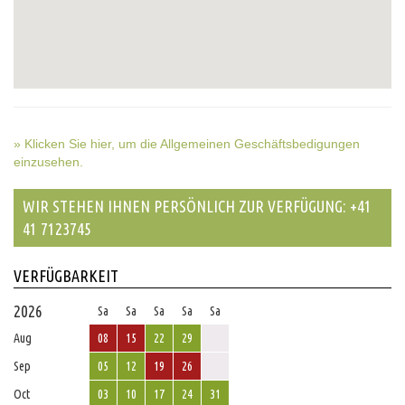
» Klicken Sie hier, um die Allgemeinen Geschäftsbedigungen
einzusehen.
WIR STEHEN IHNEN PERSÖNLICH ZUR VERFÜGUNG: +41
41 7123745
VERFÜGBARKEIT
2026
Sa
Sa
Sa
Sa
Sa
Aug
08
15
22
29
Sep
05
12
19
26
Oct
03
10
17
24
31