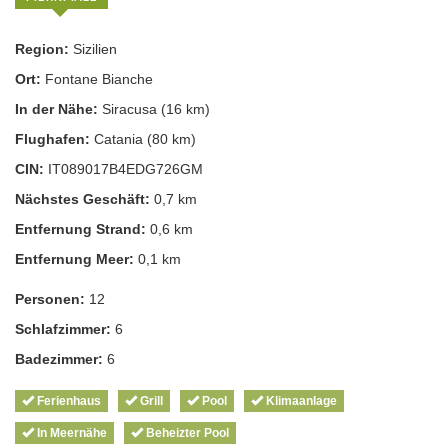
Region:
Sizilien
Ort:
Fontane Bianche
In der Nähe:
Siracusa (16 km)
Flughafen:
Catania (80 km)
CIN:
IT089017B4EDG726GM
Nächstes Geschäft:
0,7 km
Entfernung Strand:
0,6 km
Entfernung Meer:
0,1 km
Personen:
12
Schlafzimmer:
6
Badezimmer:
6
Ferienhaus
Grill
Pool
Klimaanlage
In Meernähe
Beheizter Pool