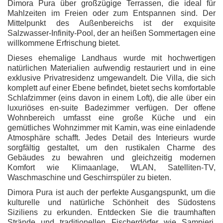
Dimora Pura über großzügige Terrassen, die ideal für
Mahlzeiten im Freien oder zum Entspannen sind. Der
Mittelpunkt des Außenbereichs ist der exquisite
Salzwasser-Infinity-Pool, der an heißen Sommertagen eine
willkommene Erfrischung bietet.
Dieses ehemalige Landhaus wurde mit hochwertigen
natürlichen Materialien aufwendig restauriert und in eine
exklusive Privatresidenz umgewandelt. Die Villa, die sich
komplett auf einer Ebene befindet, bietet sechs komfortable
Schlafzimmer (eins davon in einem Loft), die alle über ein
luxuriöses en-suite Badezimmer verfügen. Der offene
Wohnbereich umfasst eine große Küche und ein
gemütliches Wohnzimmer mit Kamin, was eine einladende
Atmosphäre schafft. Jedes Detail des Interieurs wurde
sorgfältig gestaltet, um den rustikalen Charme des
Gebäudes zu bewahren und gleichzeitig modernen
Komfort wie Klimaanlage, WLAN, Satelliten-TV,
Waschmaschine und Geschirrspüler zu bieten.
Dimora Pura ist auch der perfekte Ausgangspunkt, um die
kulturelle und natürliche Schönheit des Südostens
Siziliens zu erkunden. Entdecken Sie die traumhaften
Strände und traditionellen Fischerdörfer wie Sampieri,