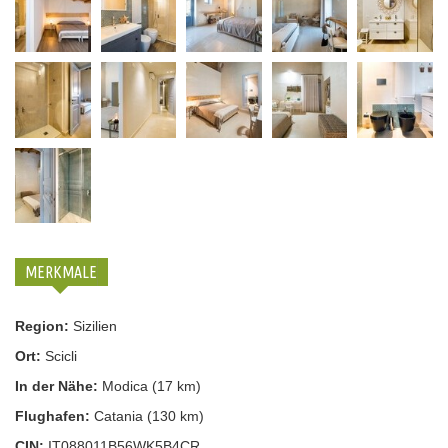
MERKMALE
Region:
Sizilien
Ort:
Scicli
In der Nähe:
Modica (17 km)
Flughafen:
Catania (130 km)
CIN:
IT088011B56WK5B4CR