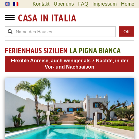
Kontakt
Über uns
FAQ
Impressum
Home
CASA IN ITALIA
OK
FERIENHAUS SIZILIEN
LA PIGNA BIANCA
Flexible Anreise, auch weniger als 7 Nächte, in der
Vor- und Nachsaison