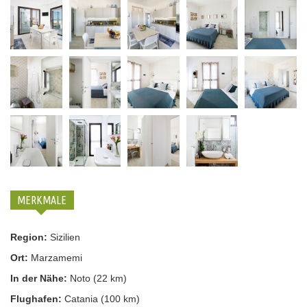
MERKMALE
Region:
Sizilien
Ort:
Marzamemi
In der Nähe:
Noto (22 km)
Flughafen:
Catania (100 km)