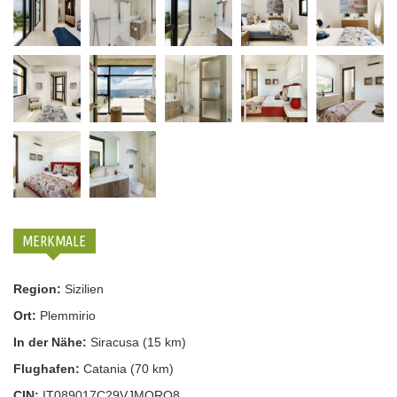
MERKMALE
Region:
Sizilien
Ort:
Plemmirio
In der Nähe:
Siracusa (15 km)
Flughafen:
Catania (70 km)
CIN:
IT089017C29VJMORQ8