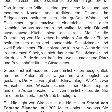
leben, zu essen und die sizilianische Sonne zu genießen.
Das Innere der Villa ist eine gemütliche Mischung aus
modernem Komfort und traditionellem Charme. Im
Erdgeschoss befinden sich ein großes Wohn- und
Esszimmer, geschmackvoll eingerichtet mit einer
Kombination aus modernen und antiken Möbeln. Die voll
ausgestattete Küche bietet alles, was Sie für die
Zubereitung von Mahlzeiten benötigen. Auf dieser Ebene
befinden sich auch drei komfortable Schlafzimmer und
zwei Badezimmer. Eine Holztreppe führt vom Wohnzimmer
in den ersten Stock, wo sich das vierte Schlafzimmer und
ein drittes Badezimmer befinden, was ausreichend Platz
und Privatsphäre für alle Gäste bietet.
Girasole ist mit modernen Annehmlichkeiten ausgestattet,
um Ihren Aufenthalt so angenehm wie möglich zu
gestalten. Die Villa verfügt über Klimaanlage, WLAN, zwei
Fernseher, eine Waschmaschine, einen Geschirrspüler
und eine Außendusche – alle Annehmlichkeiten, die Sie
für einen komfortablen Urlaub benötigen.
Ein Highlight von Girasole ist die Nähe zum
Strand von
Fontane Bianche
, nur 300 Meter entfernt, sodass Sie