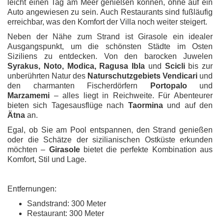
leicht einen Tag am Meer genießen können, ohne auf ein
Auto angewiesen zu sein. Auch Restaurants sind fußläufig
erreichbar, was den Komfort der Villa noch weiter steigert.
Neben der Nähe zum Strand ist Girasole ein idealer
Ausgangspunkt, um die schönsten Städte im Osten
Siziliens zu entdecken. Von den barocken Juwelen
Syrakus, Noto, Modica, Ragusa Ibla
und
Scicli
bis zur
unberührten Natur des
Naturschutzgebiets Vendicari
und
den charmanten Fischerdörfern
Portopalo
und
Marzamemi
– alles liegt in Reichweite. Für Abenteurer
bieten sich Tagesausflüge nach
Taormina
und auf den
Ätna
an.
Egal, ob Sie am Pool entspannen, den Strand genießen
oder die Schätze der sizilianischen Ostküste erkunden
möchten –
Girasole
bietet die perfekte Kombination aus
Komfort, Stil und Lage.
Entfernungen:
Sandstrand: 300 Meter
Restaurant: 300 Meter