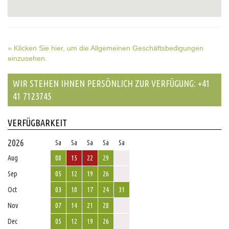
» Klicken Sie hier, um die Allgemeinen Geschäftsbedigungen
einzusehen.
WIR STEHEN IHNEN PERSÖNLICH ZUR VERFÜGUNG: +41
41 7123745
VERFÜGBARKEIT
2026
Sa
Sa
Sa
Sa
Sa
Aug
08
15
22
29
Sep
05
12
19
26
Oct
03
10
17
24
31
Nov
07
14
21
28
Dec
05
12
19
26