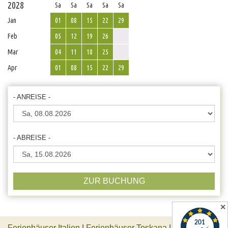
2028
Sa
Sa
Sa
Sa
Sa
Jan
01
08
15
22
29
Feb
05
12
19
26
Mar
04
11
18
25
Apr
01
08
15
22
29
- ANREISE -
- ABREISE -
ZUR BUCHUNG
✕
Ferienhäuser Italien
|
Ferienhäuser Toskana
|