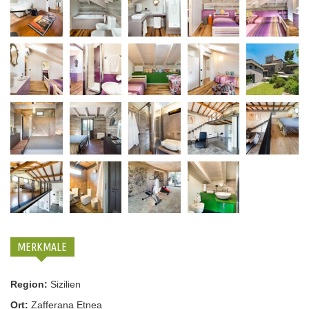
MERKMALE
Region:
Sizilien
Ort:
Zafferana Etnea