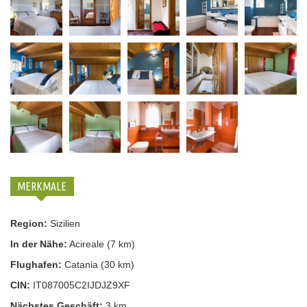
MERKMALE
Region:
Sizilien
In der Nähe:
Acireale (7 km)
Flughafen:
Catania (30 km)
CIN:
IT087005C2IJDJZ9XF
Nächstes Geschäft:
3 km