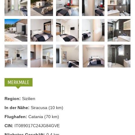
MERKMALE
Region:
Sizilien
In der Nähe:
Siracusa (10 km)
Flughafen:
Catania (70 km)
CIN:
IT089017C24JG84GVE
Nächstes Geschäft:
0,4 km