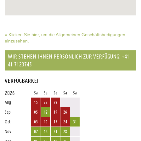
» Klicken Sie hier, um die Allgemeinen Geschäftsbedigungen
einzusehen.
WIR STEHEN IHNEN PERSÖNLICH ZUR VERFÜGUNG: +41
41 7123745
VERFÜGBARKEIT
2026
Sa
Sa
Sa
Sa
Sa
Aug
15
22
29
Sep
05
12
19
26
Oct
03
10
17
24
31
Nov
07
14
21
28