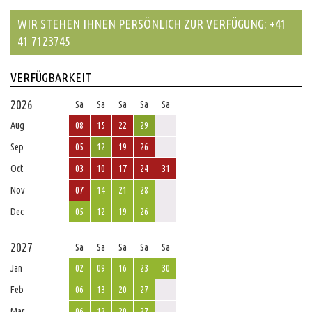
WIR STEHEN IHNEN PERSÖNLICH ZUR VERFÜGUNG: +41
41 7123745
VERFÜGBARKEIT
2026
Sa
Sa
Sa
Sa
Sa
Aug
08
15
22
29
Sep
05
12
19
26
Oct
03
10
17
24
31
Nov
07
14
21
28
Dec
05
12
19
26
2027
Sa
Sa
Sa
Sa
Sa
Jan
02
09
16
23
30
Feb
06
13
20
27
Mar
06
13
20
27