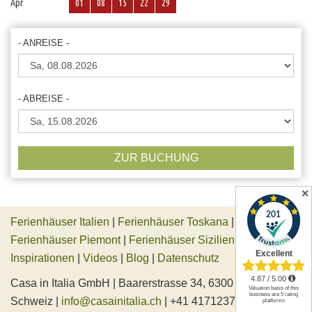
Apr
01
08
15
22
29
- ANREISE -
- ABREISE -
ZUR BUCHUNG
✕
Ferienhäuser Italien
|
Ferienhäuser Toskana
|
Ferienhäuser Piemont
|
Ferienhäuser Sizilien
|
Inspirationen
|
Videos
|
Blog
|
Datenschutz
Casa in Italia GmbH | Baarerstrasse 34, 6300 Zug,
Schweiz |
info@casainitalia.ch
| +41 417123745