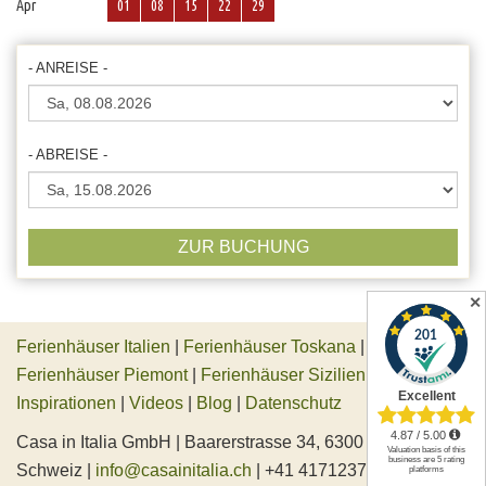
Apr
01
08
15
22
29
- ANREISE -
- ABREISE -
ZUR BUCHUNG
✕
Ferienhäuser Italien
|
Ferienhäuser Toskana
|
Ferienhäuser Piemont
|
Ferienhäuser Sizilien
|
Inspirationen
|
Videos
|
Blog
|
Datenschutz
Casa in Italia GmbH | Baarerstrasse 34, 6300 Zug,
Schweiz |
info@casainitalia.ch
| +41 417123745