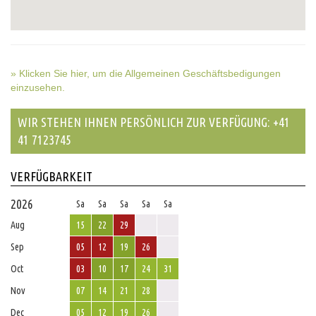
» Klicken Sie hier, um die Allgemeinen Geschäftsbedigungen
einzusehen.
WIR STEHEN IHNEN PERSÖNLICH ZUR VERFÜGUNG: +41
41 7123745
VERFÜGBARKEIT
2026
Sa
Sa
Sa
Sa
Sa
Aug
15
22
29
Sep
05
12
19
26
Oct
03
10
17
24
31
Nov
07
14
21
28
Dec
05
12
19
26