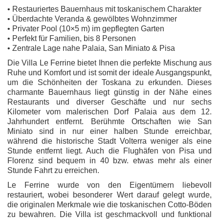
• Restauriertes Bauernhaus mit toskanischem Charakter
• Überdachte Veranda & gewölbtes Wohnzimmer
• Privater Pool (10×5 m) im gepflegten Garten
• Perfekt für Familien, bis 8 Personen
• Zentrale Lage nahe Palaia, San Miniato & Pisa
Die Villa Le Ferrine bietet Ihnen die perfekte Mischung aus
Ruhe und Komfort und ist somit der ideale Ausgangspunkt,
um die Schönheiten der Toskana zu erkunden. Dieses
charmante Bauernhaus liegt günstig in der Nähe eines
Restaurants und diverser Geschäfte und nur sechs
Kilometer vom malerischen Dorf Palaia aus dem 12.
Jahrhundert entfernt. Berühmte Ortschaften wie San
Miniato sind in nur einer halben Stunde erreichbar,
während die historische Stadt Volterra weniger als eine
Stunde entfernt liegt. Auch die Flughäfen von Pisa und
Florenz sind bequem in 40 bzw. etwas mehr als einer
Stunde Fahrt zu erreichen.
Le Ferrine wurde von den Eigentümern liebevoll
restauriert, wobei besonderer Wert darauf gelegt wurde,
die originalen Merkmale wie die toskanischen Cotto-Böden
zu bewahren. Die Villa ist geschmackvoll und funktional