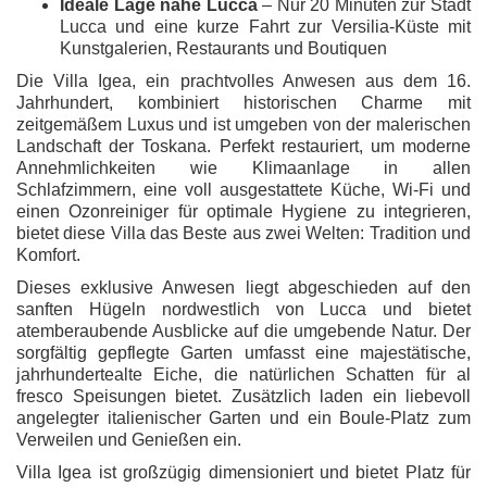
Ideale Lage nahe Lucca
– Nur 20 Minuten zur Stadt
Lucca und eine kurze Fahrt zur Versilia-Küste mit
Kunstgalerien, Restaurants und Boutiquen
Die Villa Igea, ein prachtvolles Anwesen aus dem 16.
Jahrhundert, kombiniert historischen Charme mit
zeitgemäßem Luxus und ist umgeben von der malerischen
Landschaft der Toskana. Perfekt restauriert, um moderne
Annehmlichkeiten wie Klimaanlage in allen
Schlafzimmern, eine voll ausgestattete Küche, Wi-Fi und
einen Ozonreiniger für optimale Hygiene zu integrieren,
bietet diese Villa das Beste aus zwei Welten: Tradition und
Komfort.
Dieses exklusive Anwesen liegt abgeschieden auf den
sanften Hügeln nordwestlich von Lucca und bietet
atemberaubende Ausblicke auf die umgebende Natur. Der
sorgfältig gepflegte Garten umfasst eine majestätische,
jahrhundertealte Eiche, die natürlichen Schatten für al
fresco Speisungen bietet. Zusätzlich laden ein liebevoll
angelegter italienischer Garten und ein Boule-Platz zum
Verweilen und Genießen ein.
Villa Igea ist großzügig dimensioniert und bietet Platz für