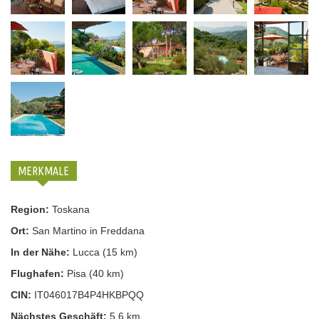
MERKMALE
Region:
Toskana
Ort:
San Martino in Freddana
In der Nähe:
Lucca (15 km)
Flughafen:
Pisa (40 km)
CIN:
IT046017B4P4HKBPQQ
Nächstes Geschäft:
5,6 km