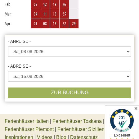
Feb
05
12
19
26
Mar
04
11
18
25
Apr
01
08
15
22
29
- ANREISE -
- ABREISE -
ZUR BUCHUNG
✕
Ferienhäuser Italien
|
Ferienhäuser Toskana
|
Ferienhäuser Piemont
|
Ferienhäuser Sizilien
|
Inspirationen
|
Videos
|
Blog
|
Datenschutz