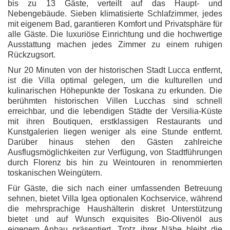
bis zu 13 Gäste, verteilt auf das Haupt- und
Nebengebäude. Sieben klimatisierte Schlafzimmer, jedes
mit eigenem Bad, garantieren Komfort und Privatsphäre für
alle Gäste. Die luxuriöse Einrichtung und die hochwertige
Ausstattung machen jedes Zimmer zu einem ruhigen
Rückzugsort.
Nur 20 Minuten von der historischen Stadt Lucca entfernt,
ist die Villa optimal gelegen, um die kulturellen und
kulinarischen Höhepunkte der Toskana zu erkunden. Die
berühmten historischen Villen Lucchas sind schnell
erreichbar, und die lebendigen Städte der Versilia-Küste
mit ihren Boutiquen, erstklassigen Restaurants und
Kunstgalerien liegen weniger als eine Stunde entfernt.
Darüber hinaus stehen den Gästen zahlreiche
Ausflugsmöglichkeiten zur Verfügung, von Stadtführungen
durch Florenz bis hin zu Weintouren in renommierten
toskanischen Weingütern.
Für Gäste, die sich nach einer umfassenden Betreuung
sehnen, bietet Villa Igea optionalen Kochservice, während
die mehrsprachige Haushälterin diskret Unterstützung
bietet und auf Wunsch exquisites Bio-Olivenöl aus
eigenem Anbau präsentiert. Trotz ihrer Nähe bleibt die