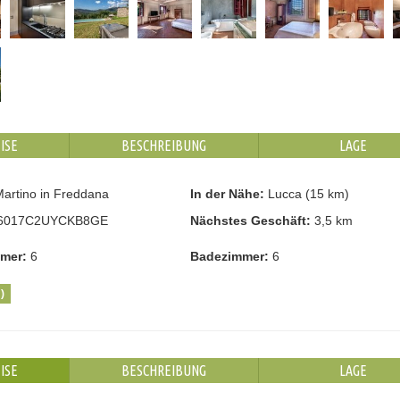
ISE
BESCHREIBUNG
LAGE
artino in Freddana
In der Nähe:
Lucca (15 km)
6017C2UYCKB8GE
Nächstes Geschäft:
3,5 km
mmer:
6
Badezimmer:
6
)
ISE
BESCHREIBUNG
LAGE