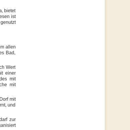
, bietet
sen ist
 genutzt
um allen
es Bad,
uch Wert
t einer
des mit
che mit
Dorf mit
rnt, und
arf zur
nisiert