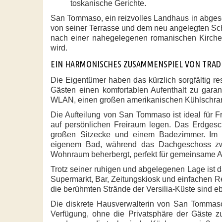
toskanische Gerichte.
San Tommaso, ein reizvolles Landhaus in abges
von seiner Terrasse und dem neu angelegten S
nach einer nahegelegenen romanischen Kirche b
wird.
EIN HARMONISCHES ZUSAMMENSPIEL VON TRAD
Die Eigentümer haben das kürzlich sorgfältig r
Gästen einen komfortablen Aufenthalt zu gara
WLAN, einen großen amerikanischen Kühlschra
Die Aufteilung von San Tommaso ist ideal für 
auf persönlichen Freiraum legen. Das Erdgesc
großen Sitzecke und einem Badezimmer. Im O
eigenem Bad, während das Dachgeschoss zwe
Wohnraum beherbergt, perfekt für gemeinsame 
Trotz seiner ruhigen und abgelegenen Lage ist
Supermarkt, Bar, Zeitungskiosk und einfachen Res
die berühmten Strände der Versilia-Küste sind ebe
Die diskrete Hausverwalterin von San Tommaso
Verfügung, ohne die Privatsphäre der Gäste z