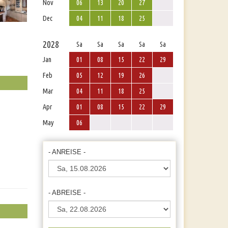
Nov
06
13
20
27
Dec
04
11
18
25
2028
Sa
Sa
Sa
Sa
Sa
Jan
01
08
15
22
29
Feb
05
12
19
26
Mar
04
11
18
25
Apr
01
08
15
22
29
May
06
- ANREISE -
- ABREISE -