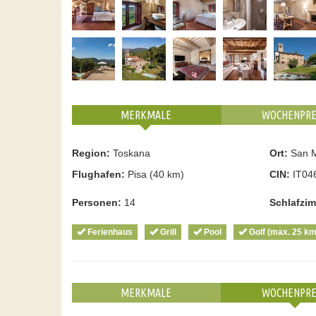
MERKMALE
WOCHENPRE
Region:
Toskana
Ort:
San M
Flughafen:
Pisa (40 km)
CIN:
IT04
Personen:
14
Schlafzi
Ferienhaus
Grill
Pool
Golf (max. 25 km
MERKMALE
WOCHENPRE