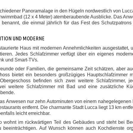
chiedener Panoramalage in den Hügeln nordwestlich von Lucca
chwimmbad (12 x 4 Meter) atemberaubende Ausblicke. Das Anwe
enannt, die einmal jährlich für das Fest des Schutzpatrons
ITION UND MODERNE
estaurierte Haus mit modernen Annehmlichkeiten ausgestattet, 
ntieren. Jedes Schlafzimmer verfügt über ein eigenes modern
nk und Smart-TVs.
Freunde oder Familien, die gemeinsame Zeit schätzen, aber a
hoss bietet ein besonders großzügiges Hauptschlafzimmer mi
bergeschoss befinden sich zwei weitere Schlafzimmer, je
i weitere Schlafzimmer mit Bad und eine zusätzliche Kü
Abende.
 das Anwesen nur zehn Autominuten von einem nahegelegenen 
taurants entfernt. Die charmante Stadt Lucca liegt 13 km entfe
nfalls leicht erreichbar.
 wohnt im rückwärtigen Teil des Gebäudes und steht bei Bed
u beeinträchtigen. Auf Wunsch können auch Kochdienste orga