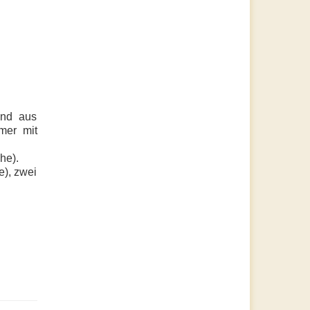
end aus
mer mit
he).
), zwei