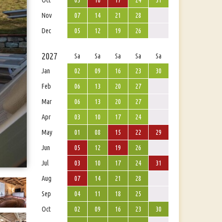
Oct
03
10
17
24
31
Nov
07
14
21
28
Dec
05
12
19
26
2027
Sa
Sa
Sa
Sa
Sa
Jan
02
09
16
23
30
Feb
06
13
20
27
Mar
06
13
20
27
Apr
03
10
17
24
May
01
08
15
22
29
Jun
05
12
19
26
Jul
03
10
17
24
31
Aug
07
14
21
28
Sep
04
11
18
25
Oct
02
09
16
23
30