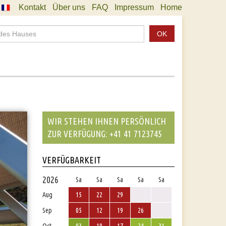
Kontakt
Über uns
FAQ
Impressum
Home
OK
WIR STEHEN IHNEN PERSÖNLICH
ZUR VERFÜGUNG: +41 41 7123745
VERFÜGBARKEIT
2026
Sa
Sa
Sa
Sa
Sa
Aug
15
22
29
Sep
05
12
19
26