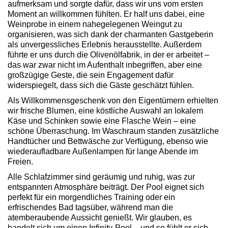
aufmerksam und sorgte dafür, dass wir uns vom ersten
Moment an willkommen fühlten. Er half uns dabei, eine
Weinprobe in einem nahegelegenen Weingut zu
organisieren, was sich dank der charmanten Gastgeberin
als unvergessliches Erlebnis herausstellte. Außerdem
führte er uns durch die Olivenölfabrik, in der er arbeitet –
das war zwar nicht im Aufenthalt inbegriffen, aber eine
großzügige Geste, die sein Engagement dafür
widerspiegelt, dass sich die Gäste geschätzt fühlen.
Als Willkommensgeschenk von den Eigentümern erhielten
wir frische Blumen, eine köstliche Auswahl an lokalem
Käse und Schinken sowie eine Flasche Wein – eine
schöne Überraschung. Im Waschraum standen zusätzliche
Handtücher und Bettwäsche zur Verfügung, ebenso wie
wiederaufladbare Außenlampen für lange Abende im
Freien.
Alle Schlafzimmer sind geräumig und ruhig, was zur
entspannten Atmosphäre beiträgt. Der Pool eignet sich
perfekt für ein morgendliches Training oder ein
erfrischendes Bad tagsüber, während man die
atemberaubende Aussicht genießt. Wir glauben, es
handelt sich um einen Infinity-Pool – und so fühlt er sich