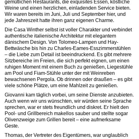
gemütlichen Restaurants, die exquisites Essen, köstliche
Weine und einen herzlichen, einladenden Service bieten.
Wir waren bereits im Juni, Juli und September hier, und
jede Jahreszeit hatte ihren ganz eigenen Charme.
Die Casa Winther selbst ist voller Charakter und verbindet
authentische italienische Architektur mit elegantem
dänischem Design. Von Tolomeo-Lampen und Hay-
Bettwäsche bis hin zu Charles-Eames-Esszimmerstühlen
– die Liebe zum Detail ist beeindruckend. Es gibt mehrere
Sitzbereiche im Freien, die sich perfekt eignen, um einen
ruhigen Moment mit einem Buch zu genießen, Liegestühle
am Pool und Fiam-Stühle unter der mit Weinreben
bewachsenen Pergola. Ob drinnen oder draußen – es gibt
viele schöne Plätze, um eine Mahlzeit zu genießen.
Giovanni kam täglich vorbei, um seine Dienste anzubieten.
Auch wenn wir uns wünschten, wir würden seine Sprache
sprechen, war er stets freundlich und diskret. Er hielt den
Pool- und Grillbereich makellos sauber und stellte sogar
Olivenzweige zum Grillen bereit – eine aufmerksame
Geste.
Thomas, der Vertreter des Eigentümers, war unglaublich