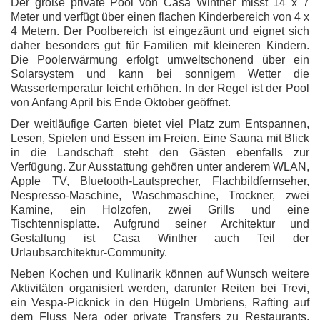
Der große private Pool von Casa Winther misst 14 x 7
Meter und verfügt über einen flachen Kinderbereich von 4 x
4 Metern. Der Poolbereich ist eingezäunt und eignet sich
daher besonders gut für Familien mit kleineren Kindern.
Die Poolerwärmung erfolgt umweltschonend über ein
Solarsystem und kann bei sonnigem Wetter die
Wassertemperatur leicht erhöhen. In der Regel ist der Pool
von Anfang April bis Ende Oktober geöffnet.
Der weitläufige Garten bietet viel Platz zum Entspannen,
Lesen, Spielen und Essen im Freien. Eine Sauna mit Blick
in die Landschaft steht den Gästen ebenfalls zur
Verfügung. Zur Ausstattung gehören unter anderem WLAN,
Apple TV, Bluetooth-Lautsprecher, Flachbildfernseher,
Nespresso-Maschine, Waschmaschine, Trockner, zwei
Kamine, ein Holzofen, zwei Grills und eine
Tischtennisplatte. Aufgrund seiner Architektur und
Gestaltung ist Casa Winther auch Teil der
Urlaubsarchitektur-Community.
Neben Kochen und Kulinarik können auf Wunsch weitere
Aktivitäten organisiert werden, darunter Reiten bei Trevi,
ein Vespa-Picknick in den Hügeln Umbriens, Rafting auf
dem Fluss Nera oder private Transfers zu Restaurants,