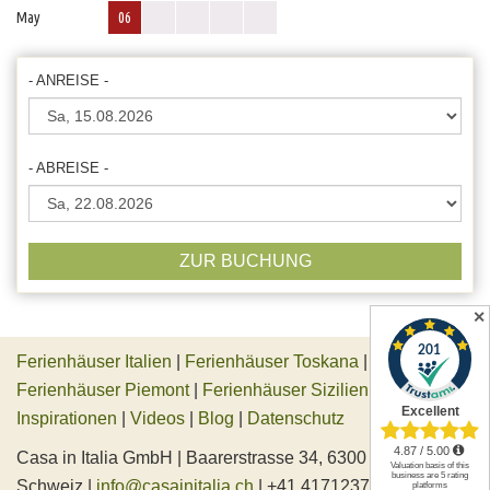
May
06
- ANREISE -
- ABREISE -
ZUR BUCHUNG
✕
Ferienhäuser Italien
|
Ferienhäuser Toskana
|
Ferienhäuser Piemont
|
Ferienhäuser Sizilien
|
Inspirationen
|
Videos
|
Blog
|
Datenschutz
Casa in Italia GmbH | Baarerstrasse 34, 6300 Zug,
Schweiz |
info@casainitalia.ch
| +41 417123745