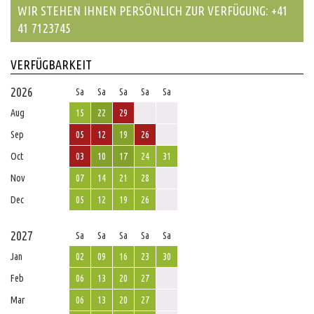
WIR STEHEN IHNEN PERSÖNLICH ZUR VERFÜGUNG: +41
41 7123745
VERFÜGBARKEIT
2026
Sa
Sa
Sa
Sa
Sa
Aug
15
22
29
Sep
05
12
19
26
Oct
03
10
17
24
31
Nov
07
14
21
28
Dec
05
12
19
26
2027
Sa
Sa
Sa
Sa
Sa
Jan
02
09
16
23
30
Feb
06
13
20
27
Mar
06
13
20
27