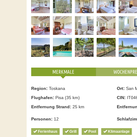
MERKMALE
WOCHENPRE
Region:
Toskana
Ort:
San M
Flughafen:
Pisa (35 km)
CIN:
IT04
Entfernung Strand:
25 km
Entfernu
Personen:
12
Schlafzi
Ferienhaus
Grill
Pool
Klimaanlage