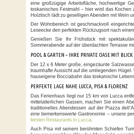
eine großzügige Arbeitsfläche, hochwertige G
toskanisches Festmahl – hier wird das Kochen
Holztisch lädt zu
geselligen Abenden mit Wein un
Der Wohnbereich ist geschmackvoll eingerichte
Leseecke
den perfekten Rückzugsort nach einem
Genießen Sie Ihr Frühstück mit spektakul
Sommerabende auf der überdachten Terrasse mi
POOL & GARTEN – IHRE PRIVATE OASE MIT BLICK
Der
12 x 6 Meter große, eingezäunte Salzwasse
traumhafte Aussicht auf die umliegenden Hügel
.
hauseigene
Bocciabahn
das toskanische Lebensg
PERFEKTE LAGE NAHE LUCCA, PISA & FLORENZ
Das Ferienhaus liegt nur 15 km von Lucca entfe
mittelalterlichen Gassen, machen Sie einen A
traditionelles Abendessen auf der Piazza dell’A
eine bemerkenswerte Gastronomie – unsere per
besten Restaurants in Lucca
.
Auch
Pisa mit seinem berühmten Schiefen Tur