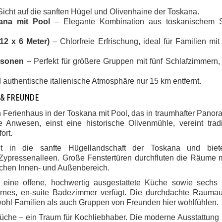
cht auf die sanften Hügel und Olivenhaine der Toskana.
ana mit Pool
– Elegante Kombination aus toskanischem S
12 x 6 Meter)
– Chlorfreie Erfrischung, ideal für Familien mit
rsonen
– Perfekt für größere Gruppen mit fünf Schlafzimmern, 
nd authentische italienische Atmosphäre nur 15 km entfernt.
 & FREUNDE
 Ferienhaus in der Toskana mit Pool
, das in traumhafter Pano
rte Anwesen, einst eine historische Olivenmühle, vereint
trad
ort.
et in die sanfte Hügellandschaft der Toskana und biet
Zypressenalleen
. Große Fenstertüren durchfluten die Räume m
chen Innen- und Außenbereich.
, eine
offene, hochwertig ausgestattete Küche
sowie
sechs s
rnes, en-suite Badezimmer
verfügt. Die durchdachte Raumauf
wohl Familien als auch Gruppen von Freunden hier wohlfühlen.
küche –
ein Traum für Kochliebhaber
. Die moderne Ausstattung