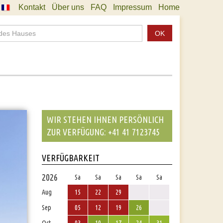
Kontakt
Über uns
FAQ
Impressum
Home
OK
WIR STEHEN IHNEN PERSÖNLICH
ZUR VERFÜGUNG: +41 41 7123745
VERFÜGBARKEIT
2026
Sa
Sa
Sa
Sa
Sa
Aug
15
22
29
Sep
05
12
19
26