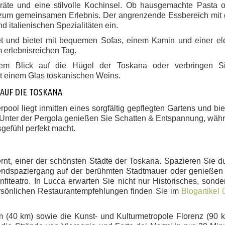
eräte und eine stilvolle Kochinsel. Ob hausgemachte Pasta o
 zum gemeinsamen Erlebnis. Der angrenzende Essbereich mit
d italienischen Spezialitäten
ein.
t und bietet mit
bequemen Sofas, einem Kamin und einer el
 erlebnisreichen Tag.
ärem
Blick auf die Hügel der Toskana
oder verbringen S
t einem Glas toskanischen Weins.
 AUF DIE TOSKANA
rpool
liegt inmitten eines sorgfältig gepflegten Gartens und bie
 Unter der Pergola genießen Sie
Schatten & Entspannung
, wäh
efühl perfekt macht.
rnt, einer der schönsten Städte der Toskana. Spazieren Sie d
bendspaziergang auf der berühmten Stadtmauer oder genießen 
nfiteatro. In Lucca erwarten Sie nicht nur Historisches, sond
sönlichen Restaurantempfehlungen finden Sie im
Blogartikel 
m
(40 km) sowie die Kunst- und Kulturmetropole
Florenz (90 