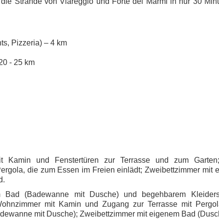
t die
Strände von Viareggio und Forte dei Marmi
in nur
30 Min
s, Pizzeria) – 4 km
20 - 25 km
it Kamin und Fenstertüren zur Terrasse und zum Garten
ergola, die zum Essen im Freien einlädt; Zweibettzimmer mit
d.
em Bad (Badewanne mit Dusche) und begehbarem Kleiders
ohnzimmer mit Kamin und Zugang zur Terrasse mit Pergol
adewanne mit Dusche); Zweibettzimmer mit eigenem Bad (Dusc