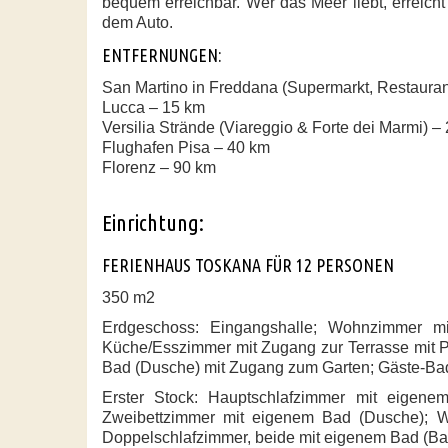
bequem erreichbar. Wer das Meer liebt, erreich
dem Auto.
ENTFERNUNGEN:
San Martino in Freddana
(Supermarkt, Restaurant
Lucca
– 15 km
Versilia Strände (Viareggio & Forte dei Marmi)
– 
Flughafen Pisa
– 40 km
Florenz
– 90 km
Einrichtung:
FERIENHAUS TOSKANA FÜR 12 PERSONEN
350 m2
Erdgeschoss: Eingangshalle; Wohnzimmer m
Küche/Esszimmer mit Zugang zur Terrasse mit P
Bad (Dusche) mit Zugang zum Garten; Gäste-Ba
Erster Stock: Hauptschlafzimmer mit eigen
Zweibettzimmer mit eigenem Bad (Dusche); W
Doppelschlafzimmer, beide mit eigenem Bad (B