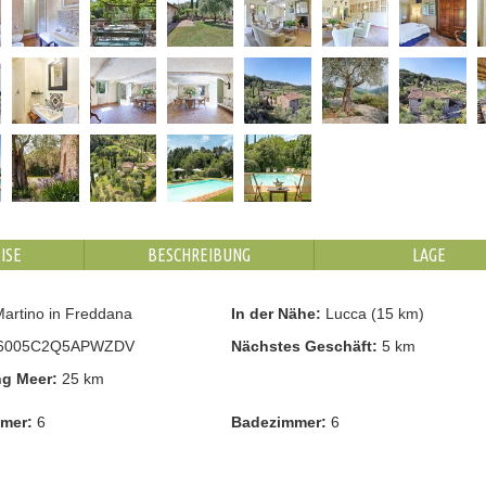
ISE
BESCHREIBUNG
LAGE
artino in Freddana
In der Nähe:
Lucca (15 km)
6005C2Q5APWZDV
Nächstes Geschäft:
5 km
ng Meer:
25 km
mmer:
6
Badezimmer:
6