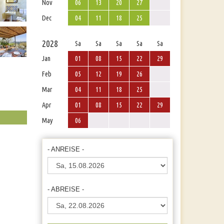
Nov
06
13
20
27
Dec
04
11
18
25
2028
Sa
Sa
Sa
Sa
Sa
Jan
01
08
15
22
29
Feb
05
12
19
26
Mar
04
11
18
25
Apr
01
08
15
22
29
May
06
- ANREISE -
- ABREISE -