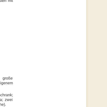
uten
mit
; große
 eigenem
chrank;
a; zwei
he).