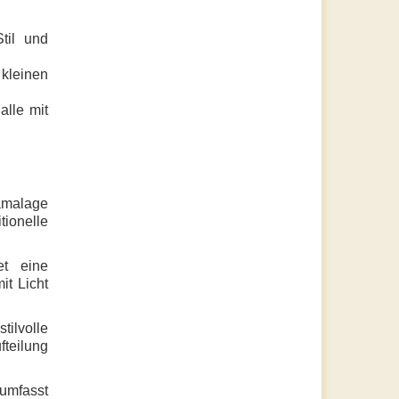
til und
 kleinen
alle mit
ramalage
itionelle
et eine
it Licht
tilvolle
teilung
 umfasst