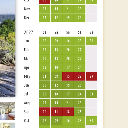
Oct
03
10
17
24
31
Nov
07
14
21
28
Dec
05
12
19
26
2027
Sa
Sa
Sa
Sa
Sa
Jan
02
09
16
23
30
Feb
06
13
20
27
Mar
06
13
20
27
Apr
03
10
17
24
May
01
08
15
22
29
Jun
05
12
19
26
Jul
03
10
17
24
31
Aug
07
14
21
28
Sep
04
11
18
25
Oct
02
09
16
23
30