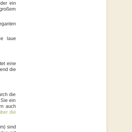
der ein
 großem
eganten
ie laue
tet eine
rend die
urch die
Sie ein
ern auch
über die
km)
sind