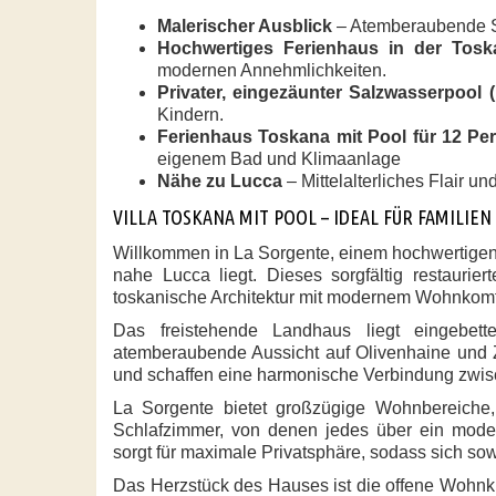
Malerischer Ausblick
– Atemberaubende Si
Hochwertiges Ferienhaus in der Tosk
modernen Annehmlichkeiten.
Privater, eingezäunter Salzwasserpool (
Kindern.
Ferienhaus Toskana mit Pool für 12 Pe
eigenem Bad und Klimaanlage
Nähe zu Lucca
– Mittelalterliches Flair u
VILLA TOSKANA MIT POOL – IDEAL FÜR FAMILIEN
Willkommen in
La Sorgente
, einem
hochwertigen
nahe
Lucca
liegt. Dieses sorgfältig restaurie
toskanische Architektur
mit modernem Wohnkomf
Das freistehende Landhaus liegt eingebett
atemberaubende Aussicht auf Olivenhaine und 
und schaffen eine harmonische Verbindung zwis
La Sorgente
bietet großzügige Wohnbereiche
Schlafzimmer
, von denen jedes über ein
mode
sorgt für
maximale Privatsphäre
, sodass sich so
Das Herzstück des Hauses ist die offene Wohn