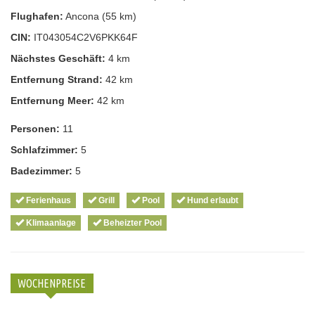
Flughafen:
Ancona (55 km)
CIN:
IT043054C2V6PKK64F
Nächstes Geschäft:
4 km
Entfernung Strand:
42 km
Entfernung Meer:
42 km
Personen:
11
Schlafzimmer:
5
Badezimmer:
5
Ferienhaus
Grill
Pool
Hund erlaubt
Klimaanlage
Beheizter Pool
WOCHENPREISE