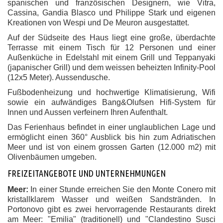
spanischen und französischen Designern, wie Vitra,
Cassina, Gandia Blasco und Philippe Stark und eigenen
Kreationen von Wespi und De Meuron ausgestattet.
Auf der Südseite des Haus liegt eine große, überdachte
Terrasse mit einem Tisch für 12 Personen und einer
Außenküche in Edelstahl mit einem Grill und Teppanyaki
(japanischer Grill) und dem weissen beheizten Infinity-Pool
(12x5 Meter). Aussendusche.
Fußbodenheizung und hochwertige Klimatisierung, Wifi
sowie ein aufwändiges Bang&Olufsen Hifi-System für
Innen und Aussen verfeinern Ihren Aufenthalt.
Das Ferienhaus befindet in einer unglaublichen Lage und
ermöglicht einen 360° Ausblick bis hin zum Adriatischen
Meer und ist von einem grossen Garten (12.000 m2) mit
Olivenbäumen umgeben.
FREIZEITANGEBOTE UND UNTERNEHMUNGEN
Meer:
In einer Stunde erreichen Sie den Monte Conero mit
kristallklarem Wasser und weißen Sandstränden. In
Portonovo gibt es zwei hervorragende Restaurants direkt
am Meer: "Emilia" (traditionell) und "Clandestino Susci