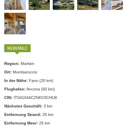
MERKMALE
Region:
Marken
Ort:
Mombaroccio
In der Nähe:
Fano (20 km)
Flughafen:
Ancona (60 km)
CIN:
IT041044C2NKV3CHU8
Nächstes Geschäft:
3 km
Entfernung Strand:
25 km
Entfernung Meer:
25 km