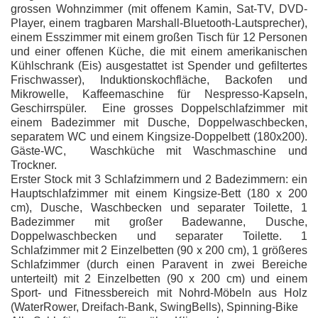
grossen Wohnzimmer (mit offenem Kamin, Sat-TV, DVD-
Player, einem tragbaren Marshall-Bluetooth-Lautsprecher),
einem Esszimmer mit einem großen Tisch für 12 Personen
und einer offenen Küche, die mit einem amerikanischen
Kühlschrank (Eis) ausgestattet ist
Spender und gefiltertes
Frischwasser), Induktionskochfläche, Backofen und
Mikrowelle, Kaffeemaschine für Nespresso-Kapseln,
Geschirrspüler.
Eine grosses Doppelschlafzimmer mit
einem Badezimmer mit Dusche, Doppelwaschbecken,
separatem WC und einem Kingsize-Doppelbett (180x200).
Gäste-WC,
Waschküche mit Waschmaschine und
Trockner.
Erster Stock mit 3 Schlafzimmern und 2 Badezimmern: ein
Hauptschlafzimmer mit einem Kingsize-Bett (180 x 200
cm), Dusche, Waschbecken und separater Toilette, 1
Badezimmer mit großer Badewanne, Dusche,
Doppelwaschbecken und separater Toilette. 1
Schlafzimmer mit 2 Einzelbetten (90 x 200 cm), 1 größeres
Schlafzimmer (durch einen Paravent in zwei Bereiche
unterteilt) mit 2 Einzelbetten (90 x 200 cm) und einem
Sport- und Fitnessbereich mit Nohrd-Möbeln aus Holz
(WaterRower, Dreifach-Bank, SwingBells), Spinning-Bike