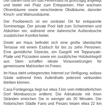
Der Garten rund um das Ferienhaus ist großzügig angelegt
und bietet viel Platz zum Entspannen. Hier wachsen
Olivenbäume sowie verschiedene Obstbäume, darunter
Kirsch- und Walnussbäume.
Der Poolbereich ist ein zentraler Ort für entspannte
Sommertage. Der private Pool lädt zum Schwimmen und
Abkühlen ein, während eine italienische Außendusche
zusätzlichen Komfort bietet.
Direkt am Haus befindet sich eine große überdachte
Terrasse mit einem Esstisch für bis zu zehn Personen.
Eine gemütliche Sitzecke, ein Gasgrill mit Teppanyaki-
Platte und Pizzastein sowie ein zusätzlicher Holzkohlegrill
aus Stein schaffen ideale Voraussetzungen für
gemeinsame Mahlzeiten im Freien.
Im Haus steht unbegrenztes Internet zur Verfügung, sodass
Gäste während ihres Aufenthalts jederzeit verbunden
bleiben können.
Casa Fontegenga liegt nur etwa 3 km vom mittelalterlichen
Dorf Mombaroccio entfernt. Die Adriaküste mit ihren
Stränden erreichen Sie in weniger als 30 Minuten. Die
historischen Städte Fano und Pesaro liegen etwa 22 km