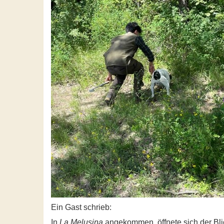
Ein Gast schrieb:
In
La Melusina
angekommen, öffnete sich der Bli