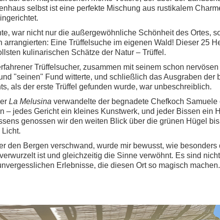
haus selbst ist eine perfekte Mischung aus rustikalem Charme 
ngerichtet.
e, war nicht nur die außergewöhnliche Schönheit des Ortes, s
h arrangierten: Eine Trüffelsuche im eigenen Wald! Dieser 25 He
llsten kulinarischen Schätze der Natur – Trüffel.
rfahrener Trüffelsucher, zusammen mit seinem schon nervösen H
und "seinen" Fund witterte, und schließlich das Ausgraben der
, als der erste Trüffel gefunden wurde, war unbeschreiblich.
der
La Melusina
verwandelte der begnadete Chefkoch Samuele di
nen – jedes Gericht ein kleines Kunstwerk, und jeder Bissen ein 
es Essens genossen wir den weiten Blick über die grünen Hügel b
Licht.
r den Bergen verschwand, wurde mir bewusst, wie besonders di
r verwurzelt ist und gleichzeitig die Sinne verwöhnt. Es sind n
unvergesslichen Erlebnisse, die diesen Ort so magisch machen.