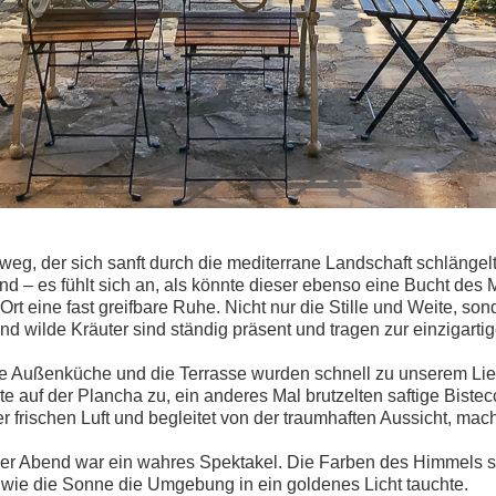
eg, der sich sanft durch die mediterrane Landschaft schlängel
d – es fühlt sich an, als könnte dieser ebenso eine Bucht des 
rt eine fast greifbare Ruhe. Nicht nur die Stille und Weite, so
 wilde Kräuter sind ständig präsent und tragen zur einzigarti
e Außenküche und die Terrasse wurden schnell zu unserem Lieb
te auf der Plancha zu, ein anderes Mal brutzelten saftige Bist
r frischen Luft und begleitet von der traumhaften Aussicht, mac
r Abend war ein wahres Spektakel. Die Farben des Himmels sc
 wie die Sonne die Umgebung in ein goldenes Licht tauchte.