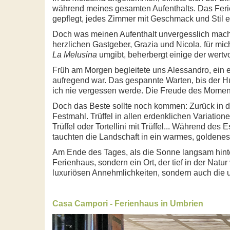
während meines gesamten Aufenthalts. Das Ferien
gepflegt, jedes Zimmer mit Geschmack und Stil ei
Doch was meinen Aufenthalt unvergesslich macht
herzlichen Gastgeber, Grazia und Nicola, für mic
La Melusina
umgibt, beherbergt einige der wertvo
Früh am Morgen begleitete uns Alessandro, ein e
aufregend war. Das gespannte Warten, bis der H
ich nie vergessen werde. Die Freude des Moments
Doch das Beste sollte noch kommen: Zurück in 
Festmahl. Trüffel in allen erdenklichen Variatio
Trüffel oder Tortellini mit Trüffel... Während d
tauchten die Landschaft in ein warmes, goldenes 
Am Ende des Tages, als die Sonne langsam hinte
Ferienhaus, sondern ein Ort, der tief in der Natu
luxuriösen Annehmlichkeiten, sondern auch die 
Casa Campori - Ferienhaus in Umbrien