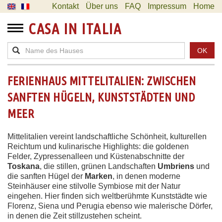
Kontakt
Über uns
FAQ
Impressum
Home
CASA IN ITALIA
OK
FERIENHAUS MITTELITALIEN: ZWISCHEN
SANFTEN HÜGELN, KUNSTSTÄDTEN UND
MEER
Mittelitalien vereint landschaftliche Schönheit, kulturellen
Reichtum und kulinarische Highlights: die goldenen
Felder, Zypressenalleen und Küstenabschnitte der
Toskana
, die stillen, grünen Landschaften
Umbriens
und
die sanften Hügel der
Marken
, in denen moderne
Steinhäuser eine stilvolle Symbiose mit der Natur
eingehen. Hier finden sich weltberühmte Kunststädte wie
Florenz, Siena und Perugia ebenso wie malerische Dörfer,
in denen die Zeit stillzustehen scheint.