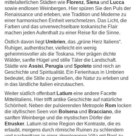
mittelalterlichen Städten wie
Florenz
,
Siena
und
Lucca
sowie endlosen Weinbergen. Hier spüren Sie den Puls der
Renaissance und erleben, wie Tradition und Moderne zu
einer harmonischen Einheit verschmelzen. Das Licht, die
Farben und das unverwechselbare toskanische Flair
machen jeden Aufenthalt zu einer Reise für die Sinne.
Östlich davon liegt
Umbrien
, das „grüne Herz Italiens“.
Ruhiger, authentischer, vielleicht ein wenig
geheimnisvoller als die Toskana. Hier prägen dichte
Wälder, sanfte Hügel und stille Täler die Landschaft.
Städte wie
Assisi
,
Perugia
und
Spoleto
sind reich an
Geschichte und Spiritualität. Ein Ferienhaus in Umbrien
bedeutet, die Stille zu genießen, die Natur zu erleben und
in das ländliche Italien einzutauchen.
Weiter südlich offenbart
Latium
eine andere Facette
Mittelitaliens. Hier trifft antike Geschichte auf natürliche
Schönheit. Neben der pulsierenden Metropole
Rom
locken
die idyllischen Seen von
Bolsena
und
Bracciano
, die
sanften Weinberge und die mystischen Dörfer der
Etrusker
. Latium ist eine Region der Kontraste, die es
erlaubt, morgens durch römische Ruinen zu schlendern
und nachmittags in einer abgelegenen Villa mit Pool zu