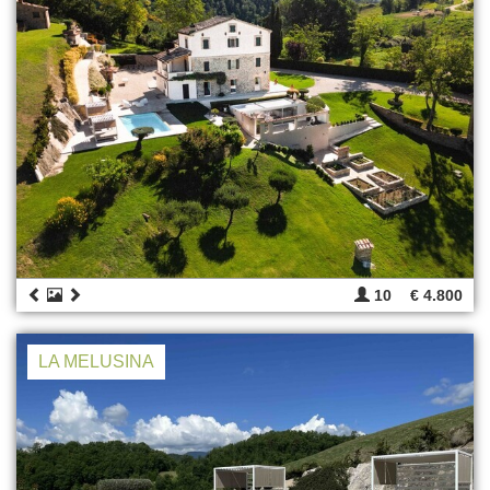
10
€ 4.800
LA MELUSINA