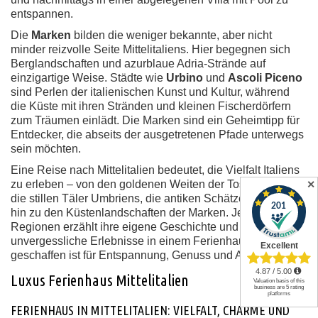
entspannen.
Die
Marken
bilden die weniger bekannte, aber nicht
minder reizvolle Seite Mittelitaliens. Hier begegnen sich
Berglandschaften und azurblaue Adria-Strände auf
einzigartige Weise. Städte wie
Urbino
und
Ascoli Piceno
sind Perlen der italienischen Kunst und Kultur, während
die Küste mit ihren Stränden und kleinen Fischerdörfern
zum Träumen einlädt. Die Marken sind ein Geheimtipp für
Entdecker, die abseits der ausgetretenen Pfade unterwegs
sein möchten.
Eine Reise nach Mittelitalien bedeutet, die Vielfalt Italiens
zu erleben – von den goldenen Weiten der Toskana über
✕
die stillen Täler Umbriens, die antiken Schätze Latiums bis
hin zu den Küstenlandschaften der Marken. Jede dieser
Regionen erzählt ihre eigene Geschichte und verspricht
unvergessliche Erlebnisse in einem Ferienhaus, das wie
geschaffen ist für Entspannung, Genuss und Abenteuer.
Luxus Ferienhaus Mittelitalien
FERIENHAUS IN MITTELITALIEN: VIELFALT, CHARME UND