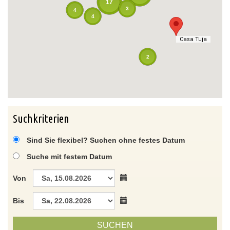
17
3
4
4
Casa Tuja
Casa Tuja
2
Suchkriterien
Sind Sie flexibel? Suchen ohne festes Datum
Suche mit festem Datum
Von
Bis
SUCHEN