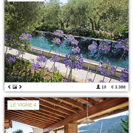
10
€ 3.388
LE VIGNE 4