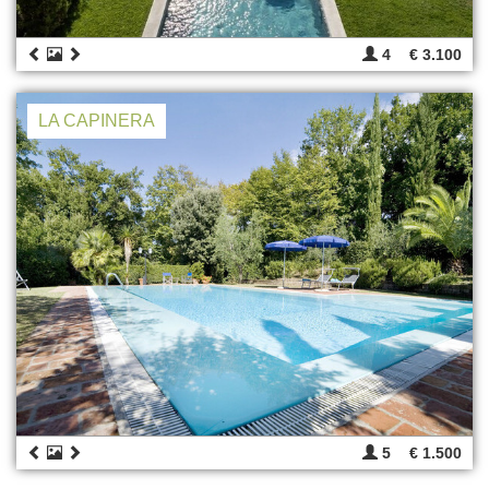
4
€ 3.100
LA CAPINERA
5
€ 1.500