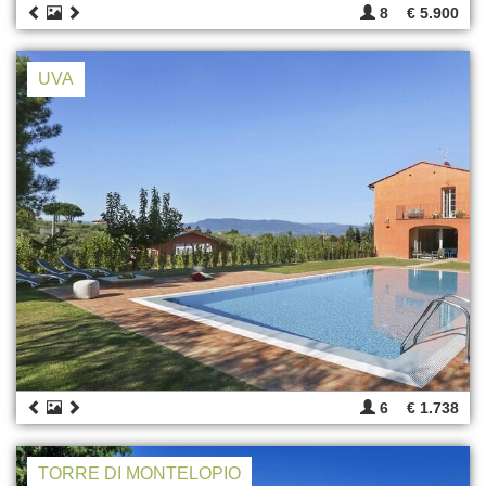
8
€ 5.900
UVA
6
€ 1.738
TORRE DI MONTELOPIO