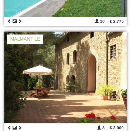
10
€ 2.775
MALMANTILE
8
€ 3.000