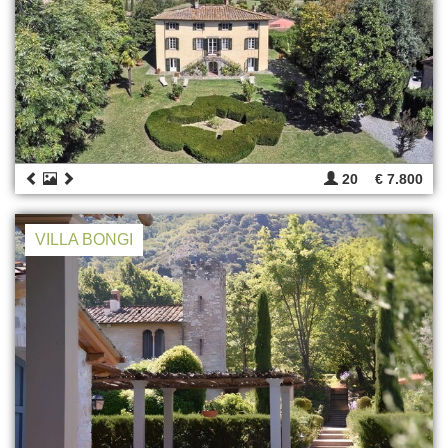
20
€ 7.800
VILLA BONGI