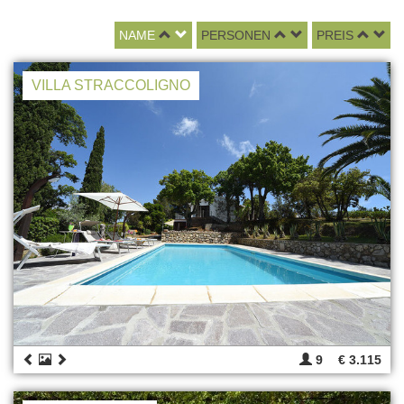
NAME
PERSONEN
PREIS
VILLA STRACCOLIGNO
9
€ 3.115