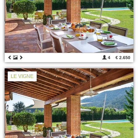
4
€ 2.650
LE VIGNE