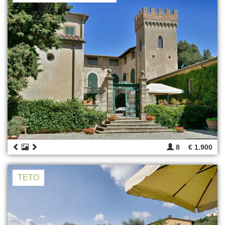
8
€ 1.900
TETO