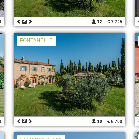
0
12
€ 7.725
FONTANELLE
0
10
€ 6.700