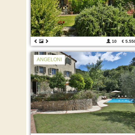
10
€ 5.55
ANGELONI