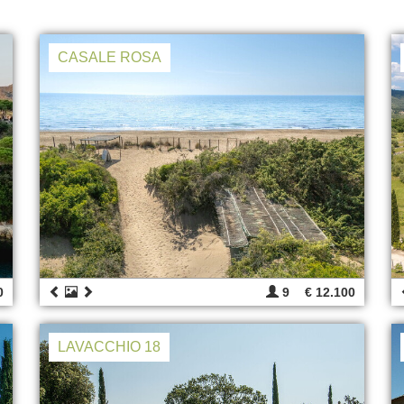
CASALE ROSA
0
9
€ 12.100
LAVACCHIO 18