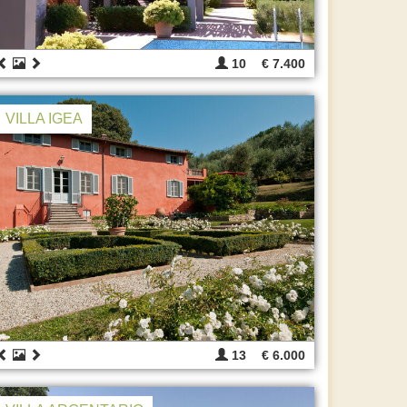
10
€ 7.400
VILLA IGEA
13
€ 6.000