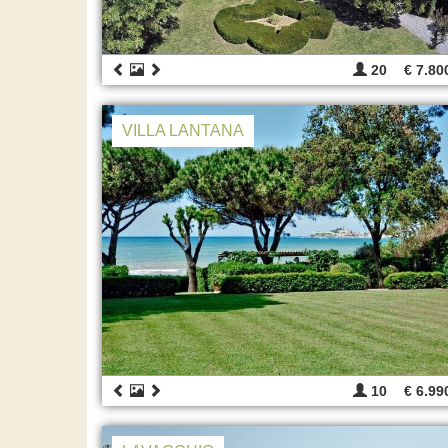
20
€ 7.80
VILLA LANTANA
10
€ 6.99