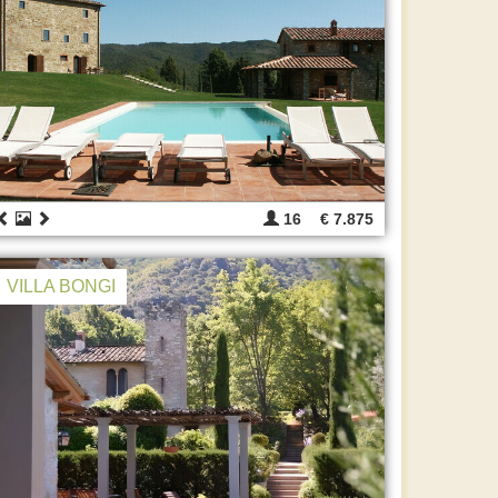
16
€ 7.875
VILLA BONGI