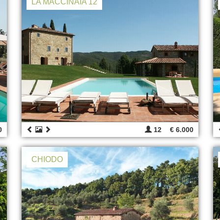
LA MACCINAIA 12
0
12
€ 6.000
CHIODO