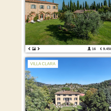
16
€ 9.45
VILLA CLARA