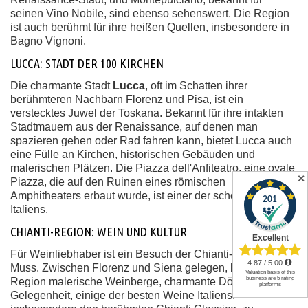
seinen Vino Nobile, sind ebenso sehenswert. Die Region
ist auch berühmt für ihre heißen Quellen, insbesondere in
Bagno Vignoni.
LUCCA: STADT DER 100 KIRCHEN
Die charmante Stadt
Lucca
, oft im Schatten ihrer
berühmteren Nachbarn Florenz und Pisa, ist ein
verstecktes Juwel der Toskana. Bekannt für ihre intakten
Stadtmauern aus der Renaissance, auf denen man
spazieren gehen oder Rad fahren kann, bietet Lucca auch
eine Fülle an Kirchen, historischen Gebäuden und
malerischen Plätzen. Die Piazza dell'Anfiteatro, eine ovale
✕
Piazza, die auf den Ruinen eines römischen
Amphitheaters erbaut wurde, ist einer der schönsten Plätze
Italiens.
CHIANTI-REGION: WEIN UND KULTUR
Für Weinliebhaber ist ein Besuch der Chianti-Region ein
Muss. Zwischen Florenz und Siena gelegen, bietet diese
Region malerische Weinberge, charmante Dörfer und die
Gelegenheit, einige der besten Weine Italiens,