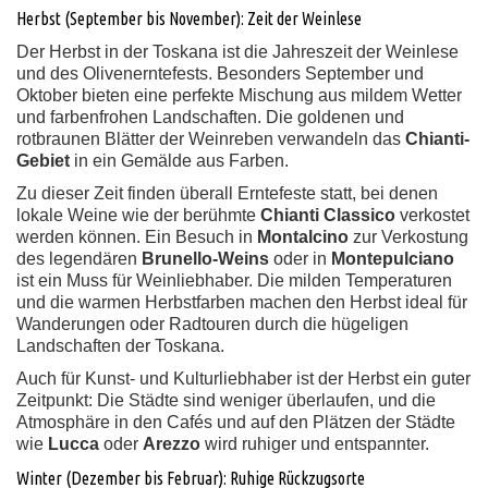
Herbst (September bis November): Zeit der Weinlese
Der Herbst in der Toskana ist die Jahreszeit der Weinlese
und des Olivenerntefests. Besonders September und
Oktober bieten eine perfekte Mischung aus mildem Wetter
und farbenfrohen Landschaften. Die goldenen und
rotbraunen Blätter der Weinreben verwandeln das
Chianti-
Gebiet
in ein Gemälde aus Farben.
Zu dieser Zeit finden überall Erntefeste statt, bei denen
lokale Weine wie der berühmte
Chianti Classico
verkostet
werden können. Ein Besuch in
Montalcino
zur Verkostung
des legendären
Brunello-Weins
oder in
Montepulciano
ist ein Muss für Weinliebhaber. Die milden Temperaturen
und die warmen Herbstfarben machen den Herbst ideal für
Wanderungen oder Radtouren durch die hügeligen
Landschaften der Toskana.
Auch für Kunst- und Kulturliebhaber ist der Herbst ein guter
Zeitpunkt: Die Städte sind weniger überlaufen, und die
Atmosphäre in den Cafés und auf den Plätzen der Städte
wie
Lucca
oder
Arezzo
wird ruhiger und entspannter.
Winter (Dezember bis Februar): Ruhige Rückzugsorte