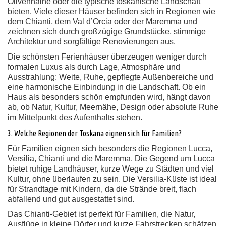
Olivenhaine oder die typische toskanische Landschaft
bieten. Viele dieser Häuser befinden sich in Regionen wie
dem Chianti, dem Val d’Orcia oder der Maremma und
zeichnen sich durch großzügige Grundstücke, stimmige
Architektur und sorgfältige Renovierungen aus.
Die schönsten Ferienhäuser überzeugen weniger durch
formalen Luxus als durch Lage, Atmosphäre und
Ausstrahlung: Weite, Ruhe, gepflegte Außenbereiche und
eine harmonische Einbindung in die Landschaft. Ob ein
Haus als besonders schön empfunden wird, hängt davon
ab, ob Natur, Kultur, Meernähe, Design oder absolute Ruhe
im Mittelpunkt des Aufenthalts stehen.
3. Welche Regionen der Toskana eignen sich für Familien?
Für Familien eignen sich besonders die Regionen Lucca,
Versilia, Chianti und die Maremma. Die Gegend um Lucca
bietet ruhige Landhäuser, kurze Wege zu Städten und viel
Kultur, ohne überlaufen zu sein. Die Versilia-Küste ist ideal
für Strandtage mit Kindern, da die Strände breit, flach
abfallend und gut ausgestattet sind.
Das Chianti-Gebiet ist perfekt für Familien, die Natur,
Ausflüge in kleine Dörfer und kurze Fahrstrecken schätzen.