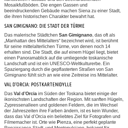
Mosaikfußböden. Die engen Gassen und
beeindruckenden Gebäude machen Siena zu einer Stadt,
die ihren historischen Charakter bewahrt hat.
SAN GIMIGNANO: DIE STADT DER TÜRME
Das malerische Städtchen
San Gimignano
, das oft als
„Manhattan des Mittelalters“ bezeichnet wird, ist berühmt
für seine mittelalterlichen Türme, von denen noch 14
erhalten sind. Die Stadt, die auf einem Hügel liegt, bietet
einen Panoramablick auf die umliegende toskanische
Landschaft und ist ein UNESCO-Weltkulturerbe. Ein
Spaziergang durch die gepflasterten Straßen von San
Gimignano fühlt sich an wie eine Zeitreise ins Mittelalter.
VAL D’ORCIA: POSTKARTENIDYLLE
Das
Val d’Orcia
im Süden der Toskana bietet einige der
ikonischsten Landschaften der Region. Mit sanften Hügeln,
Zypressenalleen und goldenen Feldern, die im Wechsel
der Jahreszeiten ihre Farben ändern, ist es kein Wunder,
dass das Val d’Orcia ein beliebtes Ziel für Fotografen und
Filmemacher ist. Orte wie
P
ienza, eine perfekt geplante
Renaissance-Stadt, und Montepulciano, bekannt für