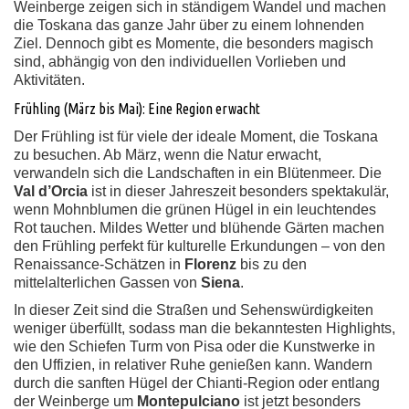
Weinberge zeigen sich in ständigem Wandel und machen
die Toskana das ganze Jahr über zu einem lohnenden
Ziel. Dennoch gibt es Momente, die besonders magisch
sind, abhängig von den individuellen Vorlieben und
Aktivitäten.
Frühling (März bis Mai): Eine Region erwacht
Der Frühling ist für viele der ideale Moment, die Toskana
zu besuchen. Ab März, wenn die Natur erwacht,
verwandeln sich die Landschaften in ein Blütenmeer. Die
Val d’Orcia
ist in dieser Jahreszeit besonders spektakulär,
wenn Mohnblumen die grünen Hügel in ein leuchtendes
Rot tauchen. Mildes Wetter und blühende Gärten machen
den Frühling perfekt für kulturelle Erkundungen – von den
Renaissance-Schätzen in
Florenz
bis zu den
mittelalterlichen Gassen von
Siena
.
In dieser Zeit sind die Straßen und Sehenswürdigkeiten
weniger überfüllt, sodass man die bekanntesten Highlights,
wie den Schiefen Turm von Pisa oder die Kunstwerke in
den Uffizien, in relativer Ruhe genießen kann. Wandern
durch die sanften Hügel der Chianti-Region oder entlang
der Weinberge um
Montepulciano
ist jetzt besonders