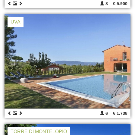
8
€ 5.900
UVA
6
€ 1.738
TORRE DI MONTELOPIO