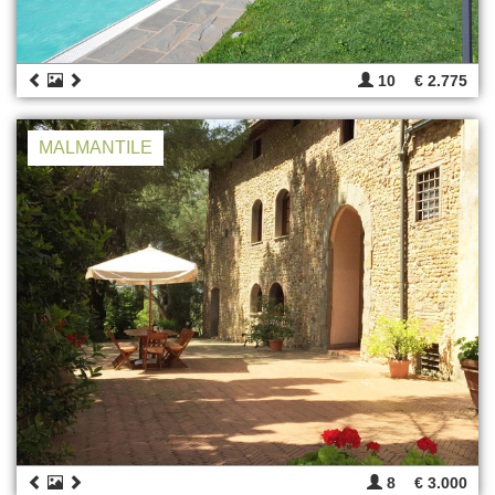
10
€ 2.775
MALMANTILE
8
€ 3.000