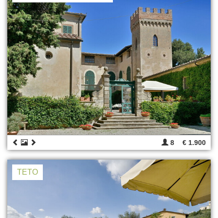
8
€ 1.900
TETO