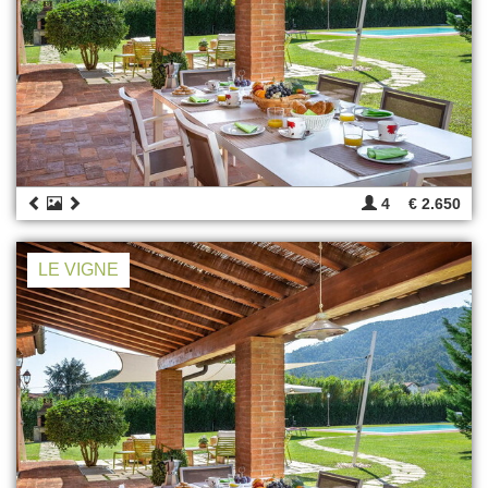
4
€ 2.650
LE VIGNE