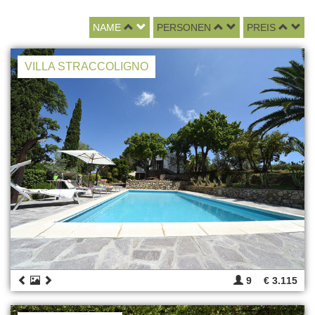
NAME
PERSONEN
PREIS
VILLA STRACCOLIGNO
9
€ 3.115