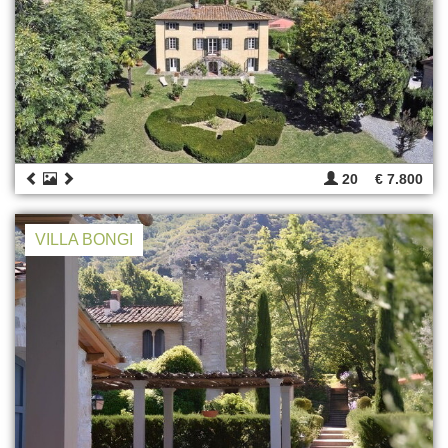
20
€ 7.800
VILLA BONGI