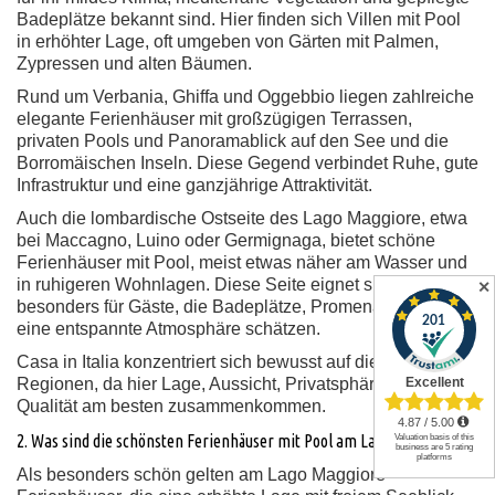
Badeplätze bekannt sind. Hier finden sich Villen mit Pool
in erhöhter Lage, oft umgeben von Gärten mit Palmen,
Zypressen und alten Bäumen.
Rund um Verbania, Ghiffa und Oggebbio liegen zahlreiche
elegante Ferienhäuser mit großzügigen Terrassen,
privaten Pools und Panoramablick auf den See und die
Borromäischen Inseln. Diese Gegend verbindet Ruhe, gute
Infrastruktur und eine ganzjährige Attraktivität.
Auch die lombardische Ostseite des Lago Maggiore, etwa
bei Maccagno, Luino oder Germignaga, bietet schöne
Ferienhäuser mit Pool, meist etwas näher am Wasser und
in ruhigeren Wohnlagen. Diese Seite eignet sich
✕
besonders für Gäste, die Badeplätze, Promenaden und
eine entspannte Atmosphäre schätzen.
Casa in Italia konzentriert sich bewusst auf diese
Regionen, da hier Lage, Aussicht, Privatsphäre und
Qualität am besten zusammenkommen.
2. Was sind die schönsten Ferienhäuser mit Pool am Lago Maggiore?
Als besonders schön gelten am Lago Maggiore