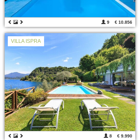
9
€ 10.856
VILLA ISPRA
8
€ 9.990