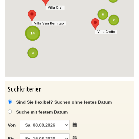
Villa Orsi
Villa Orsi
6
2
Villa San Remigio
Villa San Remigio
Villa Crotto
Villa Crotto
14
3
Suchkriterien
Sind Sie flexibel? Suchen ohne festes Datum
Suche mit festem Datum
Von
Bis