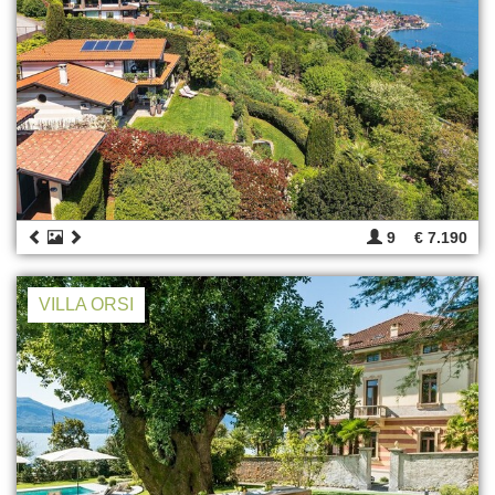
9
€ 7.190
VILLA ORSI