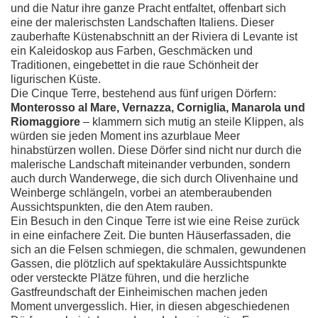
und die Natur ihre ganze Pracht entfaltet, offenbart sich
eine der malerischsten Landschaften Italiens. Dieser
zauberhafte Küstenabschnitt an der Riviera di Levante ist
ein Kaleidoskop aus Farben, Geschmäcken und
Traditionen, eingebettet in die raue Schönheit der
ligurischen Küste.
Die Cinque Terre, bestehend aus fünf urigen Dörfern:
Monterosso al Mare, Vernazza, Corniglia, Manarola und
Riomaggiore
– klammern sich mutig an steile Klippen, als
würden sie jeden Moment ins azurblaue Meer
hinabstürzen wollen. Diese Dörfer sind nicht nur durch die
malerische Landschaft miteinander verbunden, sondern
auch durch Wanderwege, die sich durch Olivenhaine und
Weinberge schlängeln, vorbei an atemberaubenden
Aussichtspunkten, die den Atem rauben.
Ein Besuch in den Cinque Terre ist wie eine Reise zurück
in eine einfachere Zeit. Die bunten Häuserfassaden, die
sich an die Felsen schmiegen, die schmalen, gewundenen
Gassen, die plötzlich auf spektakuläre Aussichtspunkte
oder versteckte Plätze führen, und die herzliche
Gastfreundschaft der Einheimischen machen jeden
Moment unvergesslich. Hier, in diesen abgeschiedenen