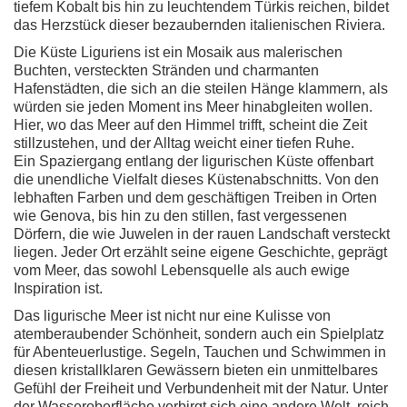
tiefem Kobalt bis hin zu leuchtendem Türkis reichen, bildet
das Herzstück dieser bezaubernden italienischen Riviera.
Die Küste Liguriens ist ein Mosaik aus malerischen
Buchten, versteckten Stränden und charmanten
Hafenstädten, die sich an die steilen Hänge klammern, als
würden sie jeden Moment ins Meer hinabgleiten wollen.
Hier, wo das Meer auf den Himmel trifft, scheint die Zeit
stillzustehen, und der Alltag weicht einer tiefen Ruhe.
Ein Spaziergang entlang der ligurischen Küste offenbart
die unendliche Vielfalt dieses Küstenabschnitts. Von den
lebhaften Farben und dem geschäftigen Treiben in Orten
wie Genova, bis hin zu den stillen, fast vergessenen
Dörfern, die wie Juwelen in der rauen Landschaft versteckt
liegen. Jeder Ort erzählt seine eigene Geschichte, geprägt
vom Meer, das sowohl Lebensquelle als auch ewige
Inspiration ist.
Das ligurische Meer ist nicht nur eine Kulisse von
atemberaubender Schönheit, sondern auch ein Spielplatz
für Abenteuerlustige. Segeln, Tauchen und Schwimmen in
diesen kristallklaren Gewässern bieten ein unmittelbares
Gefühl der Freiheit und Verbundenheit mit der Natur. Unter
der Wasseroberfläche verbirgt sich eine andere Welt, reich