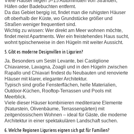
Viele Häuser liegen 5–15 Autominuten von Stränden,
Häfen oder Badebuchten entfernt.
Da das Gebiet bergig ist, findet man die ruhigsten Häuser
oft oberhalb der Küste, wo Grundstücke größer und
Straßen weniger frequentiert sind.
Wichtig zu wissen: Wer direkt am Meer wohnen möchte,
findet meist Apartments. Wer ein freistehendes Haus sucht,
wohnt typischerweise in den Hügeln mit weiter Aussicht.
5. Gibt es moderne Designvillen in Ligurien?
Ja. Besonders um Sestri Levante, bei Castiglione
Chiavarese, Lavagna, Zoagli und in den Hügeln zwischen
Rapallo und Chiavari findest du Neubauten und renovierte
Häuser mit klarer, eleganter Architektur.
Typisch sind große Fensterflächen, helle Materialien,
Outdoor-Küchen, Rooftop-Terrassen und Pools mit
Meerblick.
Viele dieser Häuser kombinieren mediterrane Elemente
(Naturstein, Olivenbäume, Terrassengärten) mit
zeitgenössischem Wohnen – ideal für Gäste, die moderne
Architektur in einer spektakulären Landschaft suchen.
6. Welche Regionen Liguriens eignen sich gut für Familien?