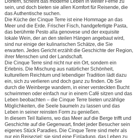
Dörfern, scheint das moderne Leben in weiter Ferne zu
sein, und doch bieten sie allen Komfort für Reisende, die
das Authentische suchen.
Die Küche der Cinque Terre ist eine Hommage an das
Meer und die Erde. Frischer Fisch, handgefertigte Pasta,
das berühmte Pesto alla genovese und der exquisite
lokale Wein, der an den steilen Hängen angebaut wird,
sind nur einige der kulinarischen Schätze, die Sie
erwarten. Jedes Gericht erzählt die Geschichte der Region,
ihrer Menschen und der Landschaft.
Die Cinque Terre sind nicht nur ein Ort, sondern ein
Erlebnis. Die Mischung aus natürlicher Schönheit,
kulturellem Reichtum und lebendiger Tradition lädt dazu
ein, sich zu verlieren und doch ganz zu finden. Ob Sie
durch die Weinberge wandern, in einer versteckten Bucht
schwimmen oder einfach nur in einem Café sitzen und das
Leben beobachten – die Cinque Terre bieten unzählige
Möglichkeiten, die Seele baumeln zu lassen und das
Leben in seiner reinsten Form zu genießen.
In diesem Teil Italiens, wo das Meer auf die Berge trifft und
Geschichte auf die Gegenwart, findet jeder Besucher sein
eigenes Stück Paradies. Die Cinque Terre sind mehr als
nur ein Reiseziel; sie sind eine Einladung, das Leben zu