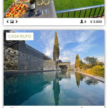
8
€ 3.600
CASA RUFO