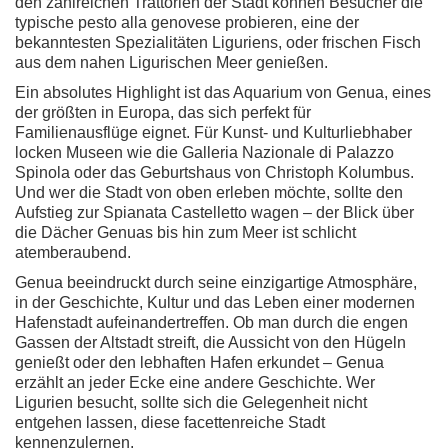
den zahlreichen Trattorien der Stadt können Besucher die
typische pesto alla genovese probieren, eine der
bekanntesten Spezialitäten Liguriens, oder frischen Fisch
aus dem nahen Ligurischen Meer genießen.
Ein absolutes Highlight ist das Aquarium von Genua, eines
der größten in Europa, das sich perfekt für
Familienausflüge eignet. Für Kunst- und Kulturliebhaber
locken Museen wie die Galleria Nazionale di Palazzo
Spinola oder das Geburtshaus von Christoph Kolumbus.
Und wer die Stadt von oben erleben möchte, sollte den
Aufstieg zur Spianata Castelletto wagen – der Blick über
die Dächer Genuas bis hin zum Meer ist schlicht
atemberaubend.
Genua beeindruckt durch seine einzigartige Atmosphäre,
in der Geschichte, Kultur und das Leben einer modernen
Hafenstadt aufeinandertreffen. Ob man durch die engen
Gassen der Altstadt streift, die Aussicht von den Hügeln
genießt oder den lebhaften Hafen erkundet – Genua
erzählt an jeder Ecke eine andere Geschichte. Wer
Ligurien besucht, sollte sich die Gelegenheit nicht
entgehen lassen, diese facettenreiche Stadt
kennenzulernen.