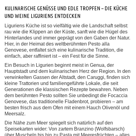
KULINARISCHE GENÜSSE UND EDLE TROPFEN – DIE KÜCHE
UND WEINE LIGURIENS ENTDECKEN
Liguriens Küche ist so vielfältig wie die Landschaft selbst:
rau wie die Klippen an der Küste, sanft wie die Hügel des
Hinterlandes und immer geprägt von den Gaben der Natur.
Hier, in der Heimat des weltberühmten Pesto alla
Genovese, entfaltet sich eine kulinarische Tradition, die
einfach, aber raffiniert ist – ein Fest für die Sinne.
Ein Besuch in Ligurien beginnt meist in Genua, der
Hauptstadt und dem kulinarischen Herz der Region. In den
verwinkelten Gassen der Altstadt, den Caruggi, finden sich
kleine Trattorien und familiengeführte Lokale, die seit
Generationen die klassischen Rezepte bewahren. Neben
dem berühmten Pesto sollten Sie unbedingt die Focaccia
Genovese, das traditionelle Fladenbrot, probieren – am
besten frisch aus dem Ofen mit einem Hauch Olivenöl und
Meersalz.
Die Nähe zum Meer spiegelt sich natürlich auf den
Speisekarten wider: Von zartem Branzino (Wolfsbarsch)
über Muscheln bis hin zu Pasta mit Meeresfrüchten – alles