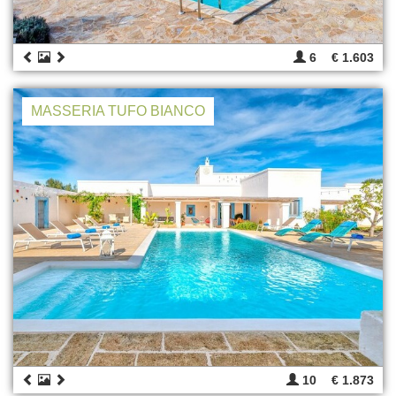
6
€ 1.603
MASSERIA TUFO BIANCO
10
€ 1.873