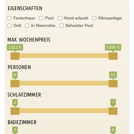
EIGENSCHAFTEN
Ferienhaus
Pool
Hund erlaubt
Klimaanlage
Grill
In Meernähe
Beheizter Pool
MAX. WOCHENPREIS
1312 €
5390 €
PERSONEN
5
15
SCHLAFZIMMER
2
7
BADEZIMMER
2
8