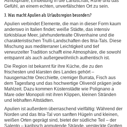
Atmosphäre, Einbettung in die Landschaft, Ruhe und das
Gefühl, an einem echten, unverfälschten Ort zu sein.
3. Was macht Apulien als Urlaubsregion besonders?
Apulien verbindet Elemente, die man in dieser Form kaum
anderswo in Italien findet: weiße Städte, das intensiv
türkisblaue Meer, jahrhundertealte Olivenhaine und die
charakteristischen Trulli-Landschaften des Itria-Tals. Diese
Mischung aus mediterraner Leichtigkeit und tief
verwurzelter Tradition schafft eine Atmosphäre, die sowohl
entspannt als auch außergewöhnlich authentisch ist.
Die Region ist bekannt für ihre Küche, die zu den
frischesten und klarsten des Landes gehört –
hausgemachte Orecchiette, cremiger Burrata, Fisch aus
dem Tagesfang und das hochwertige Olivenöl prägen jede
Mahlzeit. Dazu kommen Küstenstädte wie Polignano a
Mare oder Monopoli mit ihren Klippen, kleinen Stränden
und lebhaften Altstädten.
Apulien ist außerdem überraschend vielfältig: Während der
Norden und das Itria-Tal von sanften Hügeln und kleinen,
weißen Orten geprägt sind, bietet der südliche Teil – der
Salento – karibisch anmutende Strände, versteckte Grotten