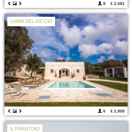
8
€ 2.681
LAMIA DEL RICCIO
6
€ 2.800
IL FRANTOIO