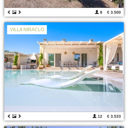
8
€ 3.500
VILLA NIRACLO
12
€ 3.533