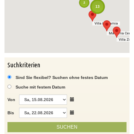
2
13
Villa La Samia
Villa La Samia
Masseria Cerat
Masseria Cerat
Villa Zitet
Villa Zitet
Suchkriterien
Sind Sie flexibel? Suchen ohne festes Datum
Suche mit festem Datum
Von
Bis
SUCHEN