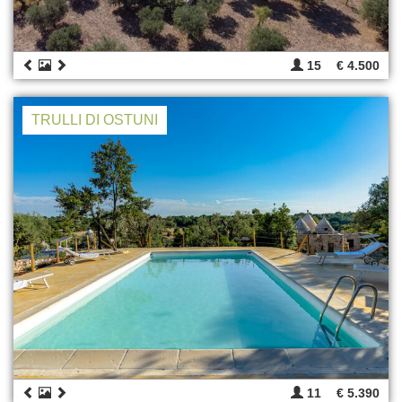
15
€ 4.500
TRULLI DI OSTUNI
11
€ 5.390