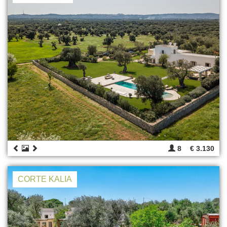
8
€ 3.130
CORTE KALIA