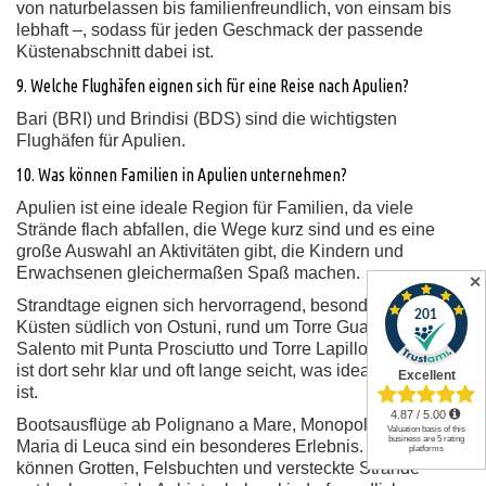
von naturbelassen bis familienfreundlich, von einsam bis
lebhaft –, sodass für jeden Geschmack der passende
Küstenabschnitt dabei ist.
9. Welche Flughäfen eignen sich für eine Reise nach Apulien?
Bari (BRI) und Brindisi (BDS) sind die wichtigsten
Flughäfen für Apulien.
10. Was können Familien in Apulien unternehmen?
Apulien ist eine ideale Region für Familien, da viele
Strände flach abfallen, die Wege kurz sind und es eine
große Auswahl an Aktivitäten gibt, die Kindern und
Erwachsenen gleichermaßen Spaß machen.
✕
Strandtage eignen sich hervorragend, besonders an den
Küsten südlich von Ostuni, rund um Torre Guaceto oder im
Salento mit Punta Prosciutto und Torre Lapillo. Das Wasser
ist dort sehr klar und oft lange seicht, was ideal für Kinder
ist.
Bootsausflüge ab Polignano a Mare, Monopoli oder Santa
Maria di Leuca sind ein besonderes Erlebnis. Familien
können Grotten, Felsbuchten und versteckte Strände