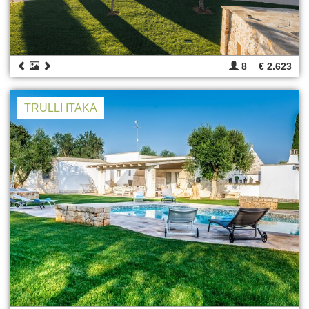
8
€ 2.623
TRULLI ITAKA