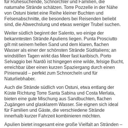
für Ruhesuchende, Schnorchler und Familien, die
naturnahe Strände schätzen. Torre Pozzelle in der Nähe
von Ostuni bietet eine Reihe kleiner Buchten und
Felsenabschnitte, die besonders bei Reisenden beliebt
sind, die Abwechslung und etwas weniger Trubel suchen.
Weiter südlich beginnt der Salento, wo einige der
bekanntesten Strände Apuliens liegen. Punta Prosciutto
gilt mit seinem hellen Sand und dem klaren, flachen
Wasser als einer der schönsten Strände Süditaliens; an
windstillen Tagen wirkt das Meer fast karibisch. Porto
Selvaggio bei Nardò ist hingegen eine wilde, felsige Bucht,
erreichbar über einen kurzen Spaziergang durch einen
Pinienwald – perfekt zum Schnorcheln und für
Naturliebhaber.
Auch die Strände südlich von Ostuni, etwa entlang der
Küste Richtung Torre Santa Sabina und Costa Merlata,
bieten eine gute Mischung aus Sandbuchten, flachen
Zugängen und glasklarem Wasser. Sie eignen sich ideal
für Familien und Gäste, die verschiedene Strände
innerhalb kurzer Fahrzeit kombinieren möchten.
Apulien bietet insgesamt eine große Vielfalt an Stränden –