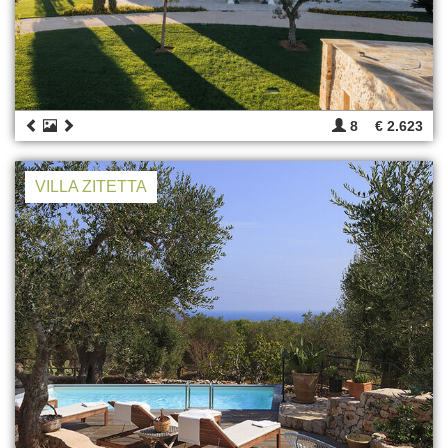
8
€ 2.623
VILLA ZITETTA