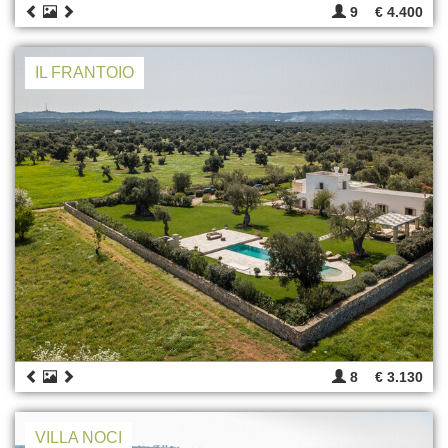
9
€ 4.400
IL FRANTOIO
8
€ 3.130
VILLA NOCI