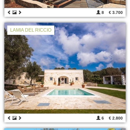
8
€ 3.700
LAMIA DEL RICCIO
6
€ 2.800