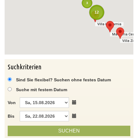
3
12
Villa La Samia
Villa La Samia
Masseria Cerat
Masseria Cerat
Villa Zitet
Villa Zitet
Suchkriterien
Sind Sie flexibel? Suchen ohne festes Datum
Suche mit festem Datum
Von
Bis
SUCHEN