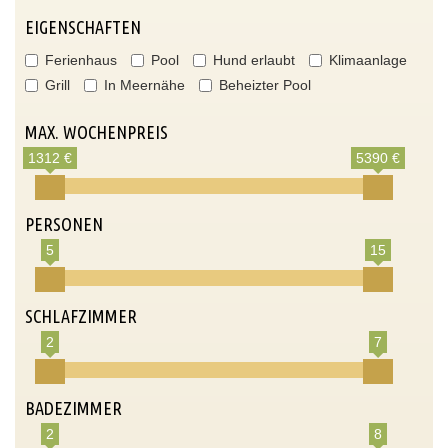
EIGENSCHAFTEN
Ferienhaus
Pool
Hund erlaubt
Klimaanlage
Grill
In Meernähe
Beheizter Pool
MAX. WOCHENPREIS
1312 €
5390 €
PERSONEN
5
15
SCHLAFZIMMER
2
7
BADEZIMMER
2
8