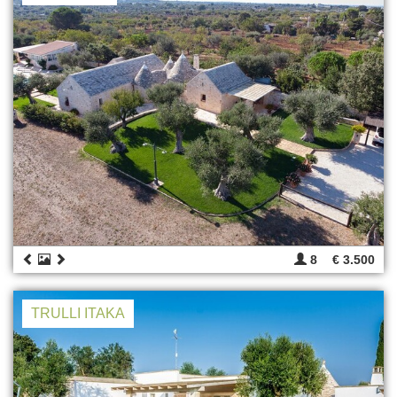
8
€ 3.500
TRULLI ITAKA