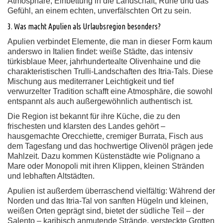
Atmosphäre, Einbettung in die Landschaft, Ruhe und das
Gefühl, an einem echten, unverfälschten Ort zu sein.
3. Was macht Apulien als Urlaubsregion besonders?
Apulien verbindet Elemente, die man in dieser Form kaum
anderswo in Italien findet: weiße Städte, das intensiv
türkisblaue Meer, jahrhundertealte Olivenhaine und die
charakteristischen Trulli-Landschaften des Itria-Tals. Diese
Mischung aus mediterraner Leichtigkeit und tief
verwurzelter Tradition schafft eine Atmosphäre, die sowohl
entspannt als auch außergewöhnlich authentisch ist.
Die Region ist bekannt für ihre Küche, die zu den
frischesten und klarsten des Landes gehört –
hausgemachte Orecchiette, cremiger Burrata, Fisch aus
dem Tagesfang und das hochwertige Olivenöl prägen jede
Mahlzeit. Dazu kommen Küstenstädte wie Polignano a
Mare oder Monopoli mit ihren Klippen, kleinen Stränden
und lebhaften Altstädten.
Apulien ist außerdem überraschend vielfältig: Während der
Norden und das Itria-Tal von sanften Hügeln und kleinen,
weißen Orten geprägt sind, bietet der südliche Teil – der
Salento – karibisch anmutende Strände, versteckte Grotten