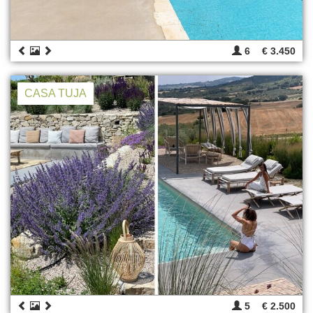
6
€ 3.450
CASA TUJA
5
€ 2.500