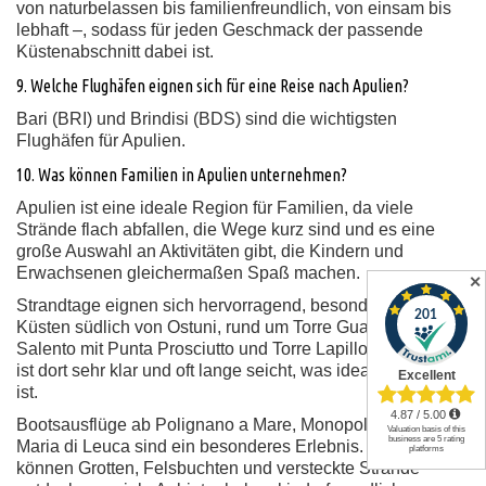
von naturbelassen bis familienfreundlich, von einsam bis
lebhaft –, sodass für jeden Geschmack der passende
Küstenabschnitt dabei ist.
9. Welche Flughäfen eignen sich für eine Reise nach Apulien?
Bari (BRI) und Brindisi (BDS) sind die wichtigsten
Flughäfen für Apulien.
10. Was können Familien in Apulien unternehmen?
Apulien ist eine ideale Region für Familien, da viele
Strände flach abfallen, die Wege kurz sind und es eine
große Auswahl an Aktivitäten gibt, die Kindern und
Erwachsenen gleichermaßen Spaß machen.
✕
Strandtage eignen sich hervorragend, besonders an den
Küsten südlich von Ostuni, rund um Torre Guaceto oder im
Salento mit Punta Prosciutto und Torre Lapillo. Das Wasser
ist dort sehr klar und oft lange seicht, was ideal für Kinder
ist.
Bootsausflüge ab Polignano a Mare, Monopoli oder Santa
Maria di Leuca sind ein besonderes Erlebnis. Familien
können Grotten, Felsbuchten und versteckte Strände