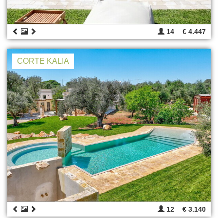
14
€ 4.447
CORTE KALIA
12
€ 3.140