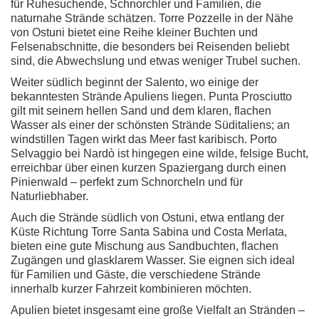
für Ruhesuchende, Schnorchler und Familien, die
naturnahe Strände schätzen. Torre Pozzelle in der Nähe
von Ostuni bietet eine Reihe kleiner Buchten und
Felsenabschnitte, die besonders bei Reisenden beliebt
sind, die Abwechslung und etwas weniger Trubel suchen.
Weiter südlich beginnt der Salento, wo einige der
bekanntesten Strände Apuliens liegen. Punta Prosciutto
gilt mit seinem hellen Sand und dem klaren, flachen
Wasser als einer der schönsten Strände Süditaliens; an
windstillen Tagen wirkt das Meer fast karibisch. Porto
Selvaggio bei Nardò ist hingegen eine wilde, felsige Bucht,
erreichbar über einen kurzen Spaziergang durch einen
Pinienwald – perfekt zum Schnorcheln und für
Naturliebhaber.
Auch die Strände südlich von Ostuni, etwa entlang der
Küste Richtung Torre Santa Sabina und Costa Merlata,
bieten eine gute Mischung aus Sandbuchten, flachen
Zugängen und glasklarem Wasser. Sie eignen sich ideal
für Familien und Gäste, die verschiedene Strände
innerhalb kurzer Fahrzeit kombinieren möchten.
Apulien bietet insgesamt eine große Vielfalt an Stränden –