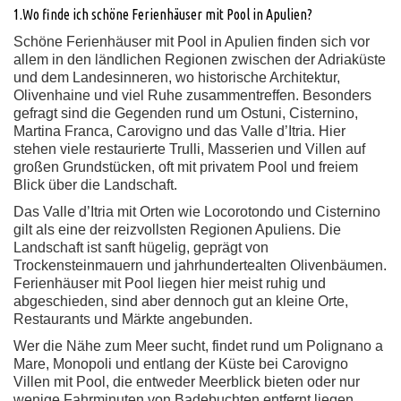
1.Wo finde ich schöne Ferienhäuser mit Pool in Apulien?
Schöne Ferienhäuser mit Pool in Apulien finden sich vor
allem in den ländlichen Regionen zwischen der Adriaküste
und dem Landesinneren, wo historische Architektur,
Olivenhaine und viel Ruhe zusammentreffen. Besonders
gefragt sind die Gegenden rund um Ostuni, Cisternino,
Martina Franca, Carovigno und das Valle d’Itria. Hier
stehen viele restaurierte Trulli, Masserien und Villen auf
großen Grundstücken, oft mit privatem Pool und freiem
Blick über die Landschaft.
Das Valle d’Itria mit Orten wie Locorotondo und Cisternino
gilt als eine der reizvollsten Regionen Apuliens. Die
Landschaft ist sanft hügelig, geprägt von
Trockensteinmauern und jahrhundertealten Olivenbäumen.
Ferienhäuser mit Pool liegen hier meist ruhig und
abgeschieden, sind aber dennoch gut an kleine Orte,
Restaurants und Märkte angebunden.
Wer die Nähe zum Meer sucht, findet rund um Polignano a
Mare, Monopoli und entlang der Küste bei Carovigno
Villen mit Pool, die entweder Meerblick bieten oder nur
wenige Fahrminuten von Badebuchten entfernt liegen.