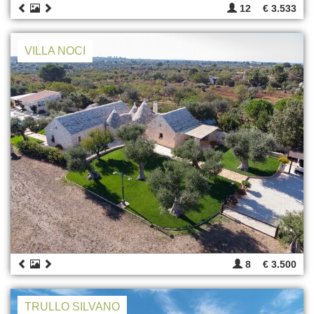
12
€ 3.533
VILLA NOCI
8
€ 3.500
TRULLO SILVANO