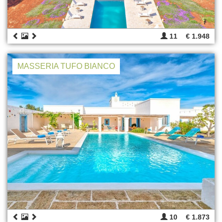
11
€ 1.948
MASSERIA TUFO BIANCO
10
€ 1.873