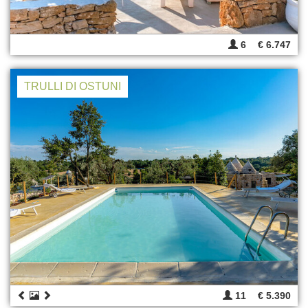
6
€ 6.747
TRULLI DI OSTUNI
11
€ 5.390