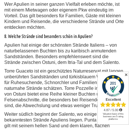
Wer Apulien in seiner ganzen Vielfalt erleben möchte, ist
mit einem Mietwagen oder eigenem Pkw eindeutig im
Vorteil. Das gilt besonders für Familien, Gäste mit kleinen
Kindern und Reisende, die verschiedene Strände und Orte
entdecken möchten.
8. Welche Strände sind besonders schön in Apulien?
Apulien hat einige der schönsten Strände Italiens – von
naturbelassenen Buchten bis zu karibisch anmutenden
Sandstränden. Besonders empfehlenswert sind die
Strände zwischen Ostuni, dem Itria-Tal und dem Salento.
Torre Guaceto ist ein geschütztes Naturreservat mit langen,
✕
unberührten Sandstränden und türkisblauem Wasser. Ideal
für Ruhesuchende, Schnorchler und Familien, die
naturnahe Strände schätzen. Torre Pozzelle in der Nähe
von Ostuni bietet eine Reihe kleiner Buchten und
Felsenabschnitte, die besonders bei Reisenden beliebt
sind, die Abwechslung und etwas weniger Trubel suchen.
Weiter südlich beginnt der Salento, wo einige der
bekanntesten Strände Apuliens liegen. Punta Prosciutto
gilt mit seinem hellen Sand und dem klaren, flachen