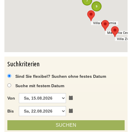
7
9
Villa La Samia
Villa La Samia
Masseria Cerat
Masseria Cerat
Villa Zitet
Villa Zitet
Suchkriterien
Sind Sie flexibel? Suchen ohne festes Datum
Suche mit festem Datum
Von
Bis
SUCHEN