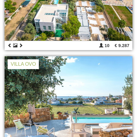
10
€ 9.287
VILLA OVO