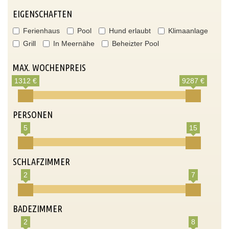
EIGENSCHAFTEN
Ferienhaus
Pool
Hund erlaubt
Klimaanlage
Grill
In Meernähe
Beheizter Pool
MAX. WOCHENPREIS
1312 €
9287 €
PERSONEN
5
15
SCHLAFZIMMER
2
7
BADEZIMMER
2
8