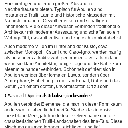
Pool verfügen und einen großen Abstand zu
Nachbarhäusern bieten. Typisch für Apulien sind
restaurierte Trulli, Lamie und historische Masserien mit
Natursteinmauern, Gewölbedecken und schattigen
Innenhöfen. Viele dieser Anwesen verbinden traditionelle
Architektur mit moderner Ausstattung und schaffen so ein
Wohngefühl, das authentisch und zugleich komfortabel ist.
Auch moderne Villen im Hinterland der Küste, etwa
zwischen Monopoli, Ostuni und Carovigno, werden häufig
als besonders attraktiv wahrgenommen – vor allem dann,
wenn sie klare Architektur, ruhige Lage und die Nähe zum
Meer miteinander verbinden. Schönheit definiert sich in
Apulien weniger über formalen Luxus, sondern über
Atmosphäre, Einbettung in die Landschaft, Ruhe und das
Gefühl, an einem echten, unverfälschten Ort zu sein.
3. Was macht Apulien als Urlaubsregion besonders?
Apulien verbindet Elemente, die man in dieser Form kaum
anderswo in Italien findet: weiße Städte, das intensiv
türkisblaue Meer, jahrhundertealte Olivenhaine und die
charakteristischen Trulli-Landschaften des Itria-Tals. Diese
Mischung aus mediterraner Leichtigkeit und tief