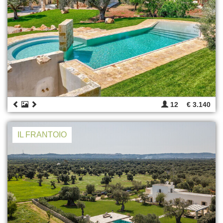
12
€ 3.140
IL FRANTOIO