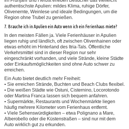
Im Frühjahr und Herbst erleben Besucher das vielleicht
authentischste Apulien: mildes Klima, ruhige Dörfer,
Olivenernte, Weinlese und ideale Bedingungen, um die
Region ohne Trubel zu genießen.
7. Brauche ich in Apulien ein Auto wenn ich ein Ferienhaus miete?
In den meisten Fällen ja. Viele Ferienhäuser in Apulien
liegen ruhig und ländlich, oft zwischen Olivenhainen oder
etwas erhöht im Hinterland des Itria-Tals. Öffentliche
Verkehrsmittel sind in dieser Region nur sehr
eingeschränkt vorhanden, und viele Strände, kleine Städte
oder Einkaufsmöglichkeiten sind ohne Auto schwer zu
erreichen.
Ein Auto bietet deutlich mehr Freiheit:
• Sie erreichen Strände, Buchten und Beach Clubs flexibel.
• Die weißen Städte wie Ostuni, Cisternino, Locorotondo
oder Martina Franca lassen sich bequem anfahren.
• Supermärkte, Restaurants und Wochenmärkte liegen
häufig mehrere Kilometer vom Ferienhaus entfernt.
• Viele Sehenswürdigkeiten – etwa Polignano a Mare,
Alberobello oder die Küstenstraßen – sind nur mit dem
Auto wirklich gut zu erkunden.