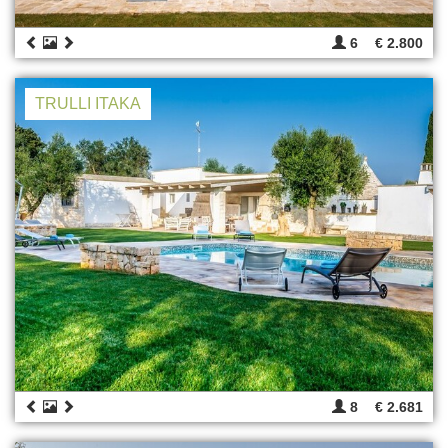
6
€ 2.800
TRULLI ITAKA
8
€ 2.681