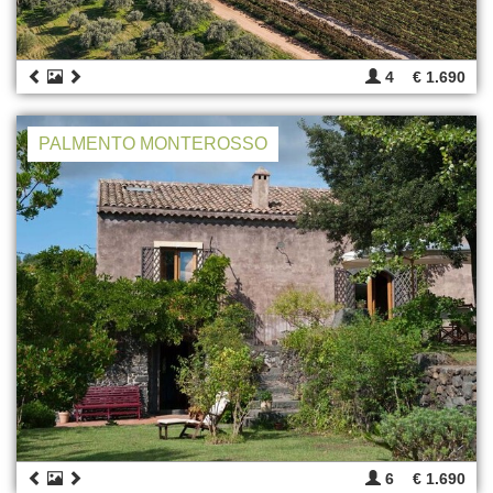
4
€ 1.690
PALMENTO MONTEROSSO
6
€ 1.690