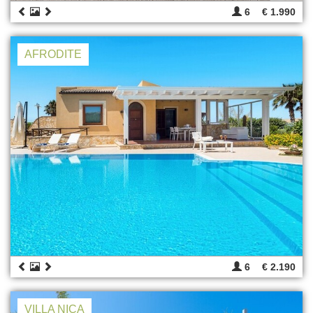
6
€ 1.990
AFRODITE
6
€ 2.190
VILLA NICA