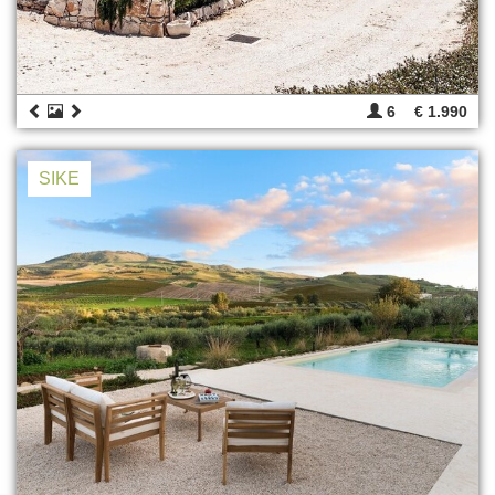
6
€ 1.990
SIKE