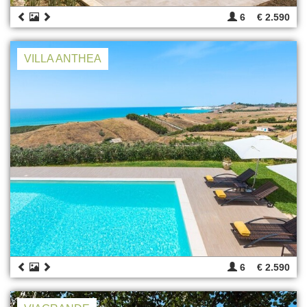
6
€ 2.590
VILLA ANTHEA
6
€ 2.590