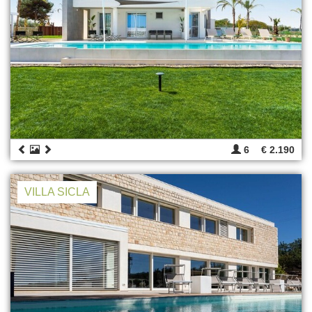
6
€ 2.190
VILLA SICLA