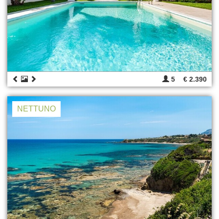
5
€ 2.390
NETTUNO