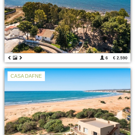
6
€ 2.590
CASA DAFNE