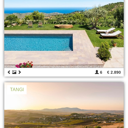
6
€ 2.890
TANGI