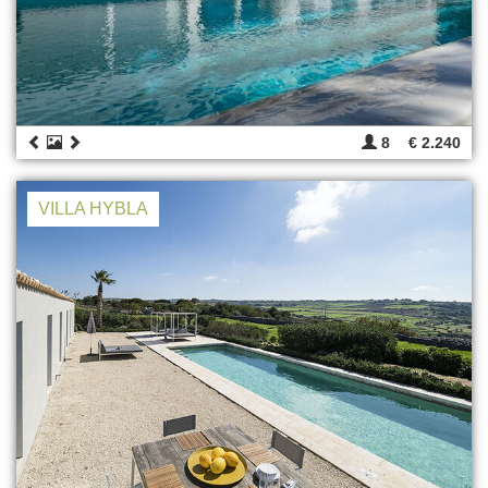
8
€ 2.240
VILLA HYBLA