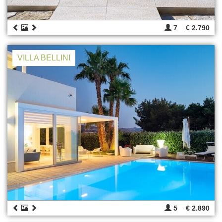
7
€ 2.790
VILLA BELLINI
5
€ 2.890