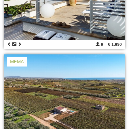
6
€ 1.690
MEMA