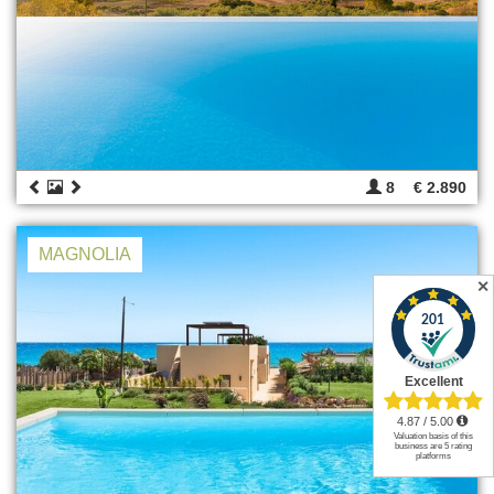
8
€ 2.890
MAGNOLIA
✕