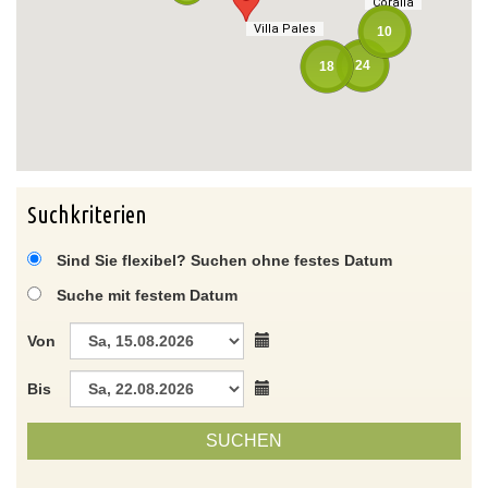
Coralia
Coralia
Villa Pales
Villa Pales
10
24
18
Suchkriterien
Sind Sie flexibel? Suchen ohne festes Datum
Suche mit festem Datum
Von
Bis
SUCHEN