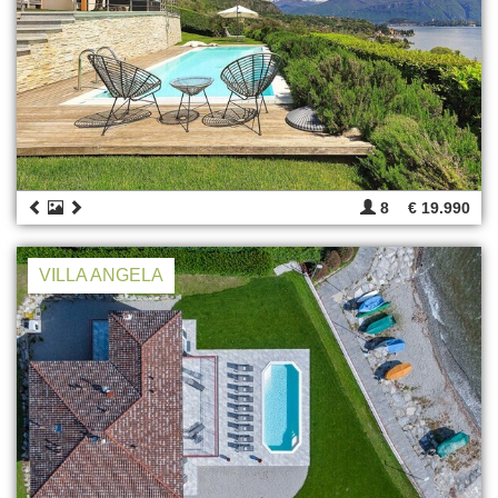
8
€ 19.990
VILLA ANGELA