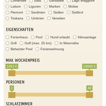
Comersee
Elba
Gardasee
Lago Maggiore
Latium
Ligurien
Marken
Molise
Piemont
Sardinien
Sizilien
Südtirol
Toskana
Umbrien
Venetien
EIGENSCHAFTEN
Ferienhaus
Pool
Hund erlaubt
Klimaanlage
Grill
Golf (max. 25 km)
In Meernähe
Beheizter Pool
Ferienwohnung
MAX. WOCHENPREIS
1452 €
24500 €
PERSONEN
2
48
SCHLAFZIMMER