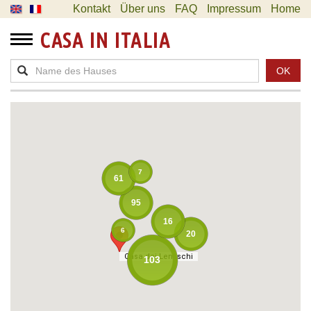
Kontakt
Über uns
FAQ
Impressum
Home
CASA IN ITALIA
OK
7
61
95
16
6
20
Casa dei Lentischi
Casa dei Lentischi
103