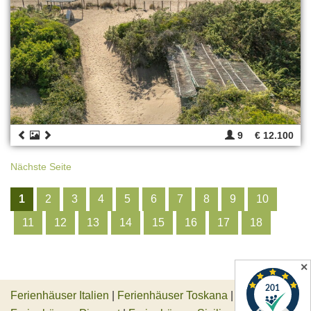
9
€ 12.100
Nächste Seite
1
2
3
4
5
6
7
8
9
10
11
12
13
14
15
16
17
18
✕
Ferienhäuser Italien
|
Ferienhäuser Toskana
|