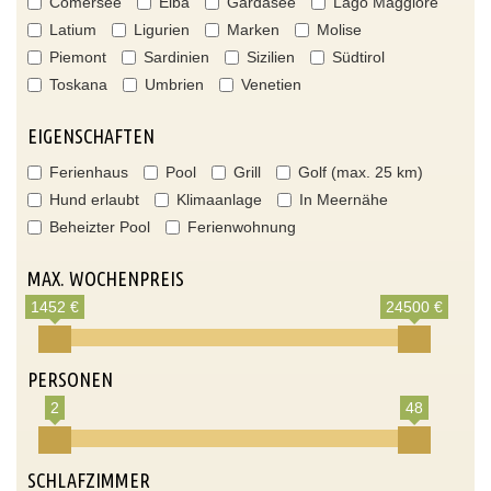
Comersee
Elba
Gardasee
Lago Maggiore
Latium
Ligurien
Marken
Molise
Piemont
Sardinien
Sizilien
Südtirol
Toskana
Umbrien
Venetien
EIGENSCHAFTEN
Ferienhaus
Pool
Grill
Golf (max. 25 km)
Hund erlaubt
Klimaanlage
In Meernähe
Beheizter Pool
Ferienwohnung
MAX. WOCHENPREIS
1452 €
24500 €
PERSONEN
2
48
SCHLAFZIMMER