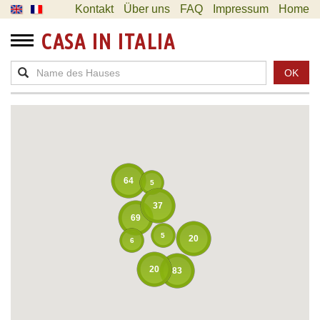
Kontakt
Über uns
FAQ
Impressum
Home
CASA IN ITALIA
OK
64
5
37
69
5
20
6
20
83