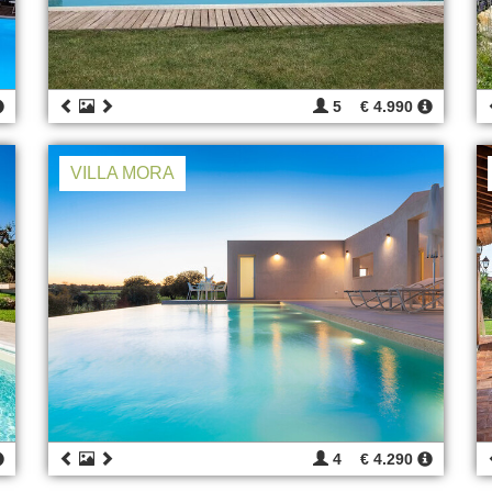
5
€ 4.990
VILLA MORA
4
€ 4.290