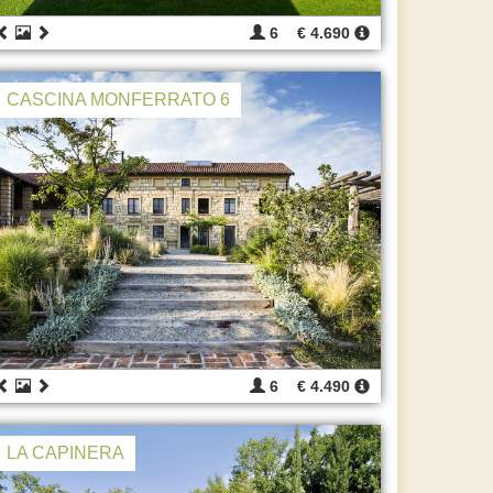
6
€ 4.690
CASCINA MONFERRATO 6
6
€ 4.490
LA CAPINERA