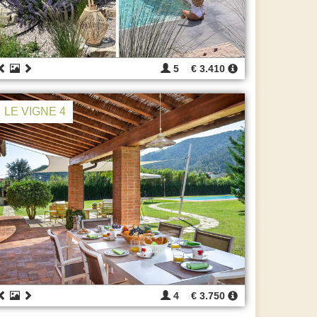
5
€ 3.410
LE VIGNE 4
4
€ 3.750