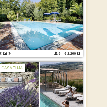
5
€ 2.200
CASA TUJA