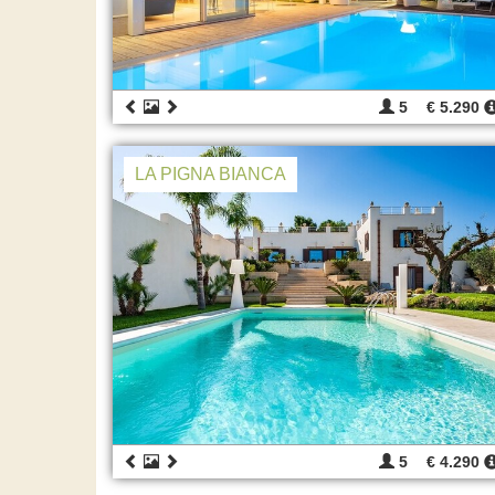
5
€ 5.290
LA PIGNA BIANCA
5
€ 4.290