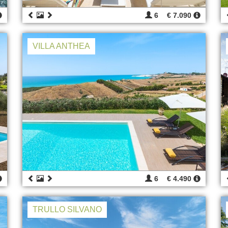
6
€ 7.090
VILLA ANTHEA
6
€ 4.490
TRULLO SILVANO