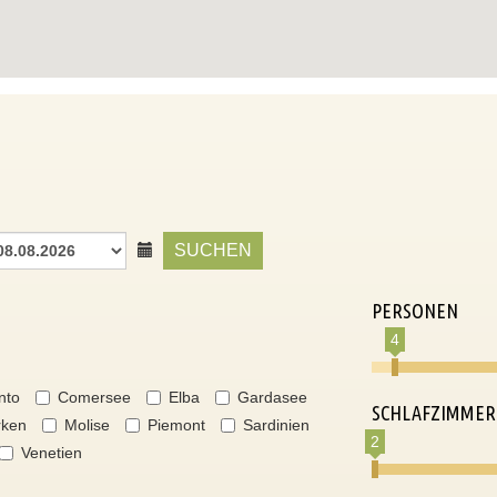
SUCHEN
PERSONEN
4
nto
Comersee
Elba
Gardasee
SCHLAFZIMMER
ken
Molise
Piemont
Sardinien
2
Venetien