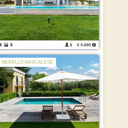
6
€ 5.690
NERELLO MASCALESE