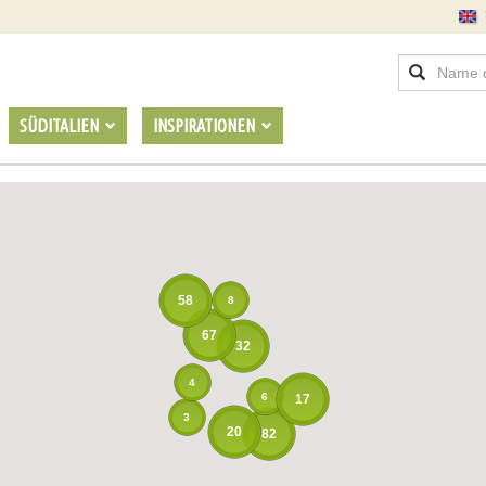
SÜDITALIEN
INSPIRATIONEN
58
8
67
32
4
6
17
3
20
82