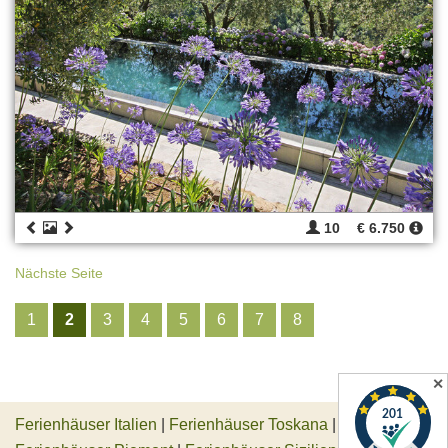
10
€ 6.750
Nächste Seite
1
2
3
4
5
6
7
8
✕
Ferienhäuser Italien
|
Ferienhäuser Toskana
|