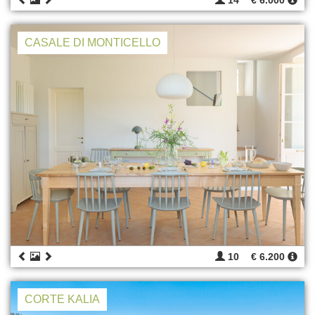
14
€ 6.000
CASALE DI MONTICELLO
10
€ 6.200
CORTE KALIA