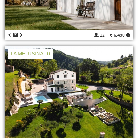
12
€ 6.490
LA MELUSINA 10