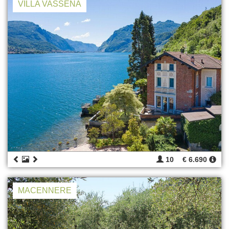
VILLA VASSENA
10
€ 6.690
MACENNERE