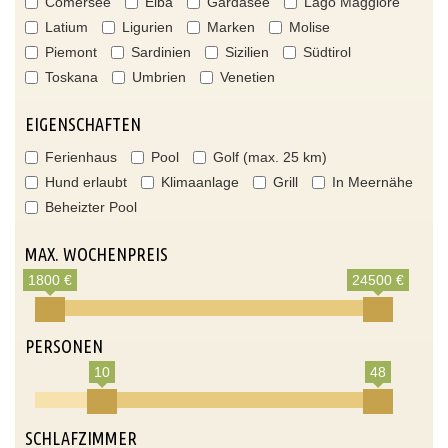
Comersee
Elba
Gardasee
Lago Maggiore
Latium
Ligurien
Marken
Molise
Piemont
Sardinien
Sizilien
Südtirol
Toskana
Umbrien
Venetien
EIGENSCHAFTEN
Ferienhaus
Pool
Golf (max. 25 km)
Hund erlaubt
Klimaanlage
Grill
In Meernähe
Beheizter Pool
MAX. WOCHENPREIS
1800 €
24500 €
PERSONEN
10
48
SCHLAFZIMMER