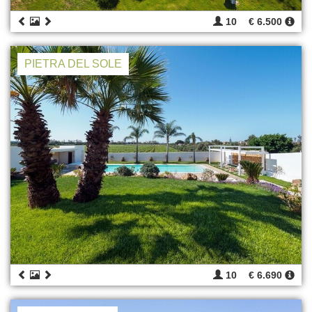
10
€ 6.500
PIETRA DEL SOLE
10
€ 6.690