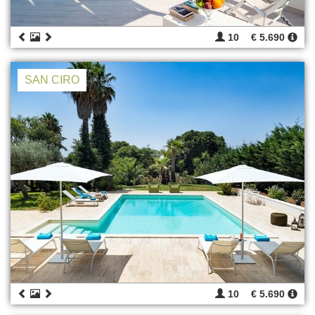
10
€ 5.690
SAN CIRO
10
€ 5.690