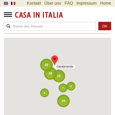
Kontakt
Über uns
FAQ
Impressum
Home
CASA IN ITALIA
OK
29
Casabrando
Casabrando
48
18
4
7
3
34