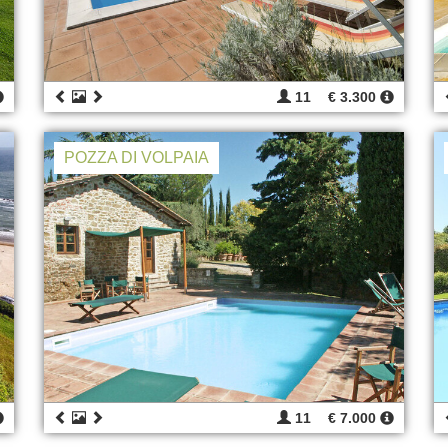
11
€ 3.300
POZZA DI VOLPAIA
11
€ 7.000