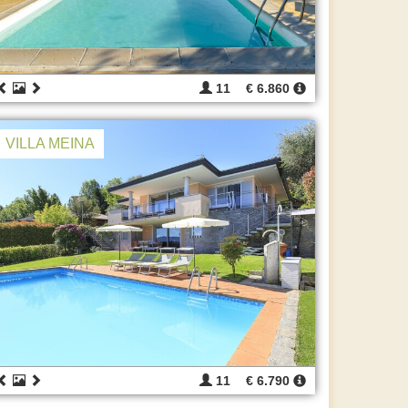
11
€ 6.860
VILLA MEINA
11
€ 6.790