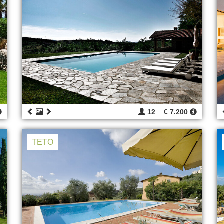
12
€ 7.200
TETO