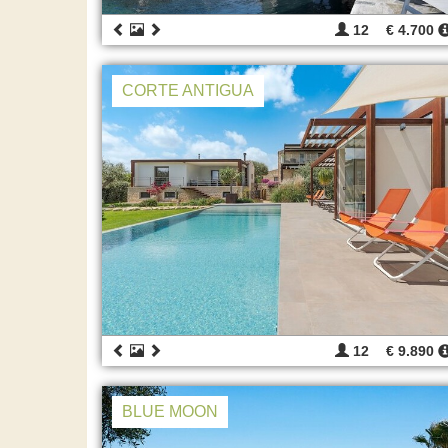
12
€ 4.700
CORTE ANTIGUA
12
€ 9.890
BLUE MOON