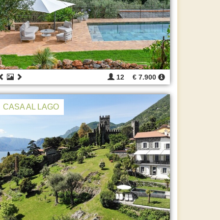
12
€ 7.900
CASA AL LAGO