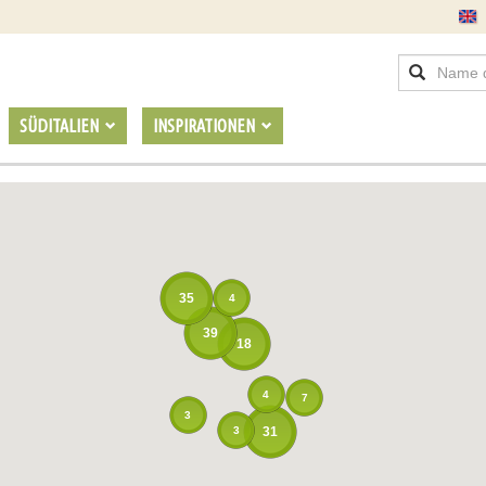
SÜDITALIEN
INSPIRATIONEN
35
4
39
18
4
7
3
31
3