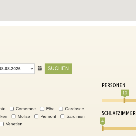
SUCHEN
PERSONEN
10
nto
Comersee
Elba
Gardasee
SCHLAFZIMMER
ken
Molise
Piemont
Sardinien
4
Venetien