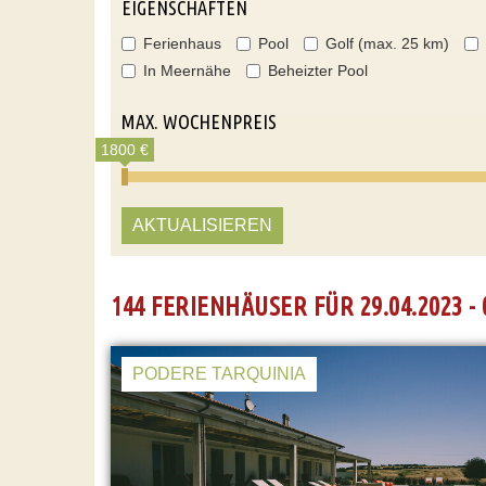
EIGENSCHAFTEN
Ferienhaus
Pool
Golf (max. 25 km)
In Meernähe
Beheizter Pool
MAX. WOCHENPREIS
1800 €
AKTUALISIEREN
144 FERIENHÄUSER FÜR 29.04.2023 - 
PODERE TARQUINIA