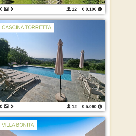
12
€ 8.100
CASCINA TORRETTA
12
€ 5.090
VILLA BONITA