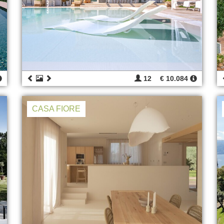
12
€ 10.084
CASA FIORE