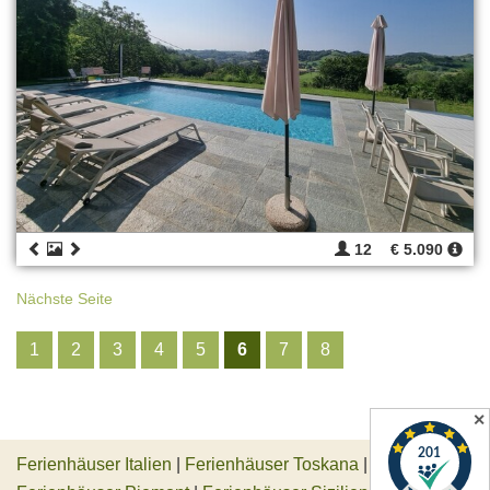
12
€ 5.090
Nächste Seite
1
2
3
4
5
6
7
8
✕
Ferienhäuser Italien
|
Ferienhäuser Toskana
|