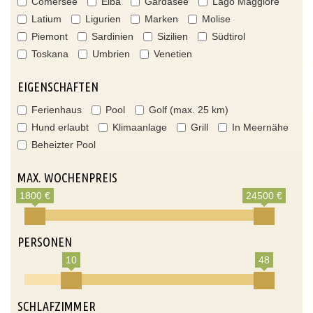
Comersee
Elba
Gardasee
Lago Maggiore
Latium
Ligurien
Marken
Molise
Piemont
Sardinien
Sizilien
Südtirol
Toskana
Umbrien
Venetien
EIGENSCHAFTEN
Ferienhaus
Pool
Golf (max. 25 km)
Hund erlaubt
Klimaanlage
Grill
In Meernähe
Beheizter Pool
MAX. WOCHENPREIS
1800 €
24500 €
PERSONEN
10
48
SCHLAFZIMMER