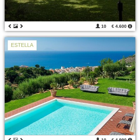
10
€ 4.600
ESTELLA