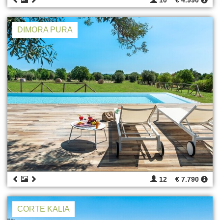
10
€ 4.990
DIMORA PURA
12
€ 7.790
CORTE KALIA