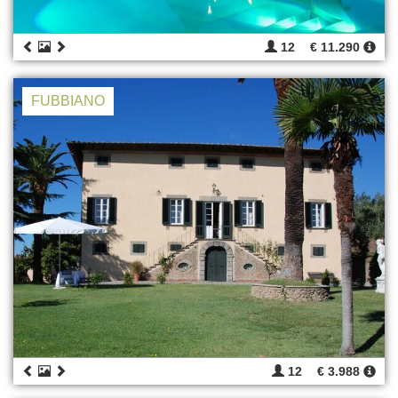
12
€ 11.290
FUBBIANO
12
€ 3.988