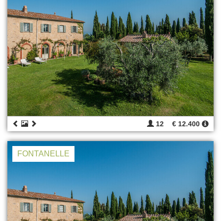
12
€ 12.400
FONTANELLE