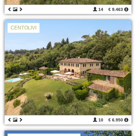
14
€ 9.463
CENTOLIVI
10
€ 6.950