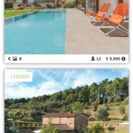
12
€ 9.890
CHIODO