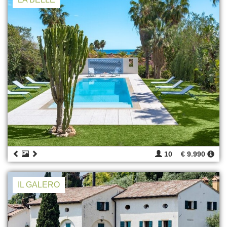
10
€ 9.990
IL GALERO