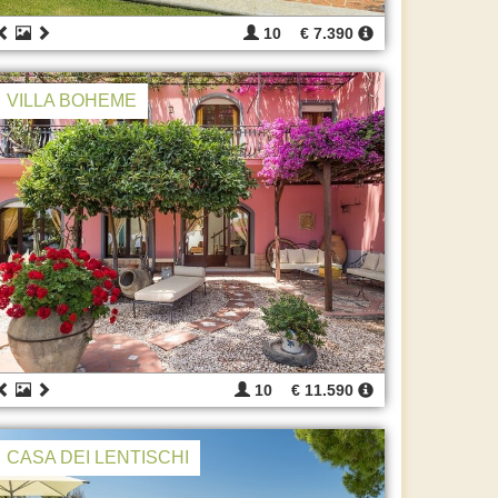
10
€ 7.390
VILLA BOHEME
10
€ 11.590
CASA DEI LENTISCHI