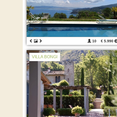
10
€ 5.990
VILLA BONGI