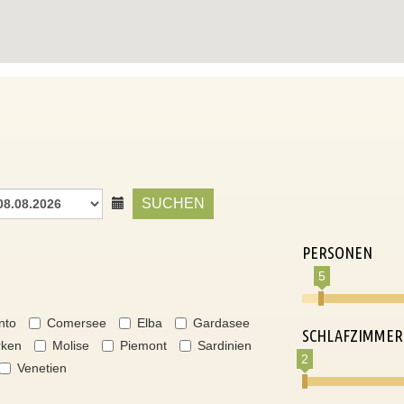
SUCHEN
PERSONEN
5
nto
Comersee
Elba
Gardasee
SCHLAFZIMMER
ken
Molise
Piemont
Sardinien
2
Venetien