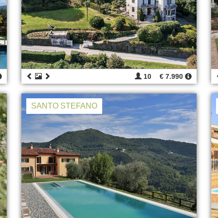
10
€ 7.990
SANTO STEFANO