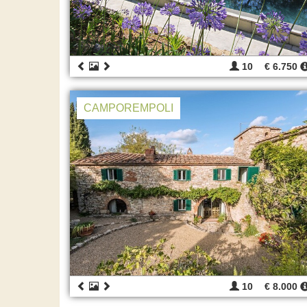
10
€ 6.750
CAMPOREMPOLI
10
€ 8.000