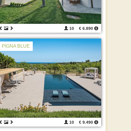
10
€ 6.890
PIGNA BLUE
10
€ 9.490