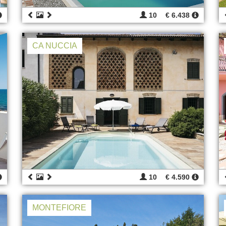
10
€ 6.438
CA NUCCIA
10
€ 4.590
MONTEFIORE