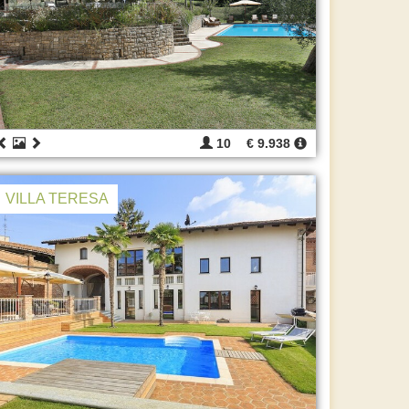
10
€ 9.938
VILLA TERESA