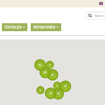
SÜDITALIEN
INSPIRATIONEN
52
6
65
21
5
17
6
19
75