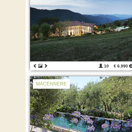
10
€ 6.990
MACENNERE