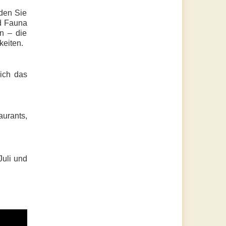
nden Sie
nd Fauna
n – die
keiten.
sich das
urants,
Juli und