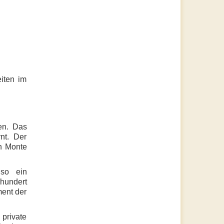
iten im
en. Das
nt. Der
en Monte
 so ein
hundert
ment der
private