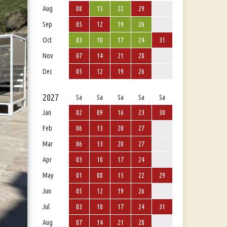
Aug
08
15
22
29
Sep
05
12
19
26
Oct
03
10
17
24
31
Nov
07
14
21
28
Dec
05
12
19
26
2027
Sa
Sa
Sa
Sa
Sa
Jan
02
09
16
23
30
Feb
06
13
20
27
Mar
06
13
20
27
Apr
03
10
17
24
May
01
08
15
22
29
Jun
05
12
19
26
Jul
03
10
17
24
31
Aug
07
14
21
28