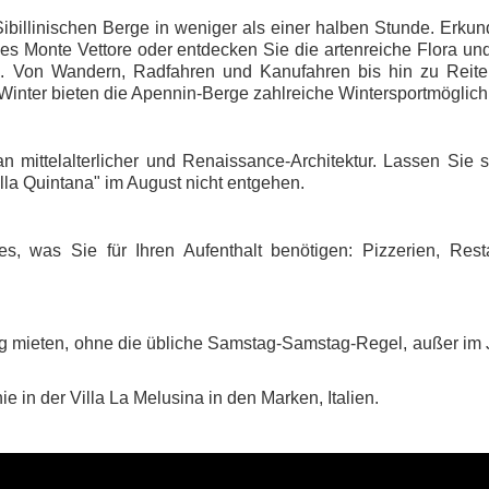
Sibillinischen Berge in weniger als einer halben Stunde. Erku
es Monte Vettore oder entdecken Sie die artenreiche Flora u
n. Von Wandern, Radfahren und Kanufahren bis hin zu Reite
Winter bieten die Apennin-Berge zahlreiche Wintersportmöglich
n mittelalterlicher und Renaissance-Architektur. Lassen Sie 
 della Quintana" im August nicht entgehen.
 was Sie für Ihren Aufenthalt benötigen: Pizzerien, Resta
g mieten, ohne die übliche Samstag-Samstag-Regel, außer im 
e in der Villa La Melusina in den Marken, Italien.