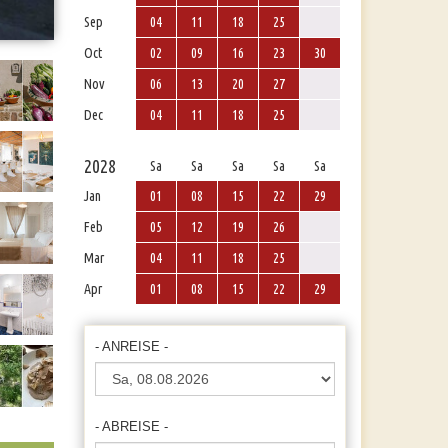
Sep
04
11
18
25
Oct
02
09
16
23
30
Nov
06
13
20
27
Dec
04
11
18
25
2028
Sa
Sa
Sa
Sa
Sa
Jan
01
08
15
22
29
Feb
05
12
19
26
Mar
04
11
18
25
Apr
01
08
15
22
29
- ANREISE -
- ABREISE -