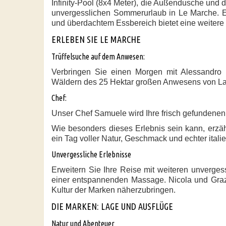
Infinity-Pool (8x4 Meter), die Außendusche und d
unvergesslichen Sommerurlaub in Le Marche. Ei
und überdachtem Essbereich bietet eine weitere 
ERLEBEN SIE LE MARCHE
Trüffelsuche auf dem Anwesen:
Verbringen Sie einen Morgen mit Alessandro
Wäldern des 25 Hektar großen Anwesens von La
Chef:
Unser Chef Samuele wird Ihre frisch gefundenen 
Wie besonders dieses Erlebnis sein kann, erzä
ein Tag voller Natur, Geschmack und echter itali
Unvergessliche Erlebnisse
Erweitern Sie Ihre Reise mit weiteren unvergess
einer entspannenden Massage. Nicola und Grazi
Kultur der Marken näherzubringen.
DIE MARKEN: LAGE UND AUSFLÜGE
Natur und Abenteuer