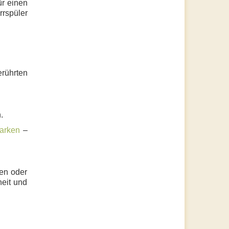
ür einen
rrspüler
rührten
.
Marken
–
ten oder
heit und