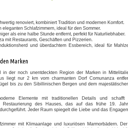
hwertig renoviert, kombiniert Tradition und modernen Komfort.
n eleganten Schlafzimmern, ideal für den Sommer.
ger als eine halbe Stunde entfernt, perfekt für Naturliebhaber.
 mit Restaurants, Geschäften und Pizzerien.
Induktionsherd und überdachtem Essbereich, ideal für Mahlze
n den Marken
in der noch unentdeckten Region der Marken in Mittelitali
haus liegt nur 2 km vom charmanten Dorf Comunanza entfer
ügel bis zu den Sibillinischen Bergen und dem majestätisch
moderne Elemente mit traditionellen Details und schafft
e Restaurierung des Hauses, das auf das frühe 19. Jahr
 durchgeführt. Jeder Raum spiegelt die Liebe und das Engage
fzimmer mit Klimaanlage und luxuriösen Marmorbädern. Der 