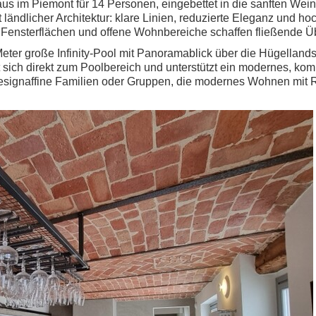
aus im Piemont für 14 Personen, eingebettet in die sanften We
ndlicher Architektur: klare Linien, reduzierte Eleganz und hoch
Fensterflächen und offene Wohnbereiche schaffen fließende 
Meter große Infinity-Pool mit Panoramablick über die Hügellands
net sich direkt zum Poolbereich und unterstützt ein modernes, k
esignaffine Familien oder Gruppen, die modernes Wohnen mit 