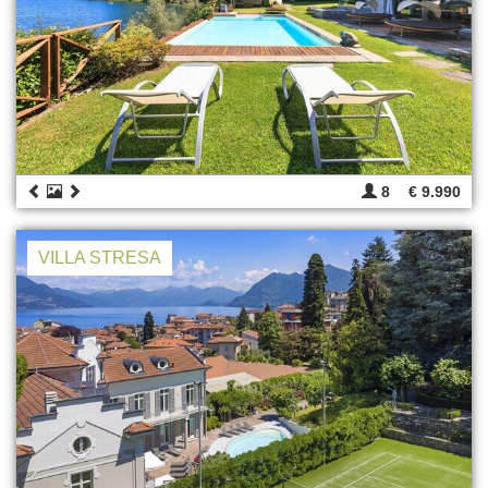
8
€ 9.990
VILLA STRESA