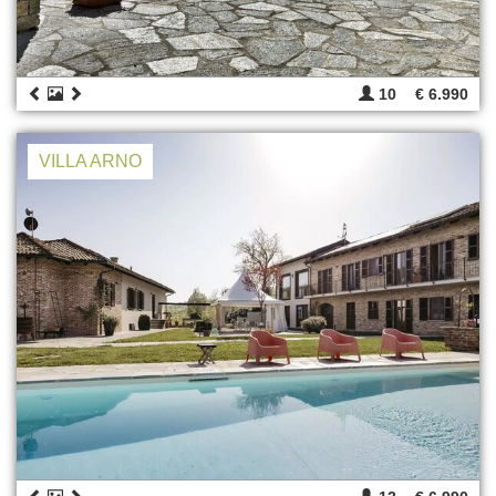
10
€ 6.990
VILLA ARNO