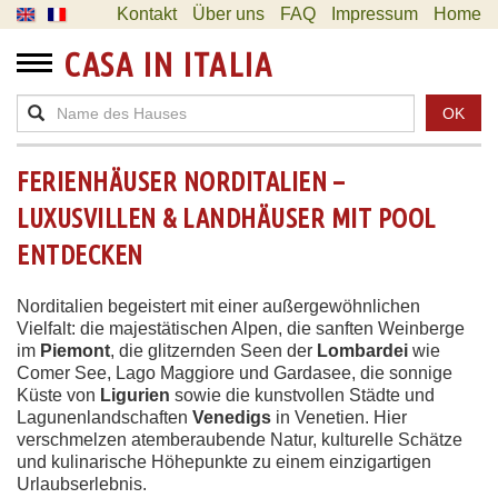
Kontakt
Über uns
FAQ
Impressum
Home
CASA IN ITALIA
OK
FERIENHÄUSER NORDITALIEN –
LUXUSVILLEN & LANDHÄUSER MIT POOL
ENTDECKEN
Norditalien begeistert mit einer außergewöhnlichen
Vielfalt: die majestätischen Alpen, die sanften Weinberge
im
Piemont
, die glitzernden Seen der
Lombardei
wie
Comer See, Lago Maggiore und Gardasee, die sonnige
Küste von
Ligurien
sowie die kunstvollen Städte und
Lagunenlandschaften
Venedigs
in Venetien. Hier
verschmelzen atemberaubende Natur, kulturelle Schätze
und kulinarische Höhepunkte zu einem einzigartigen
Urlaubserlebnis.