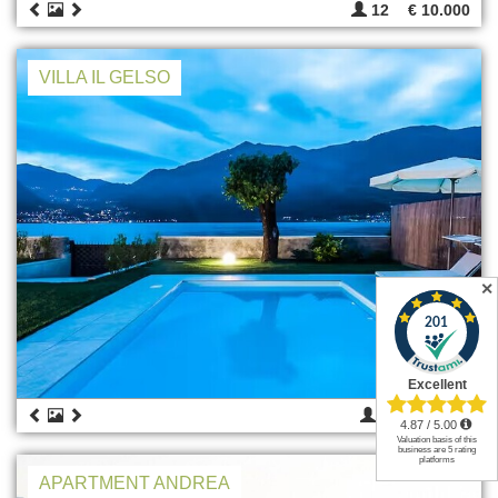
12
€ 10.000
VILLA IL GELSO
✕
9
€ 10.856
APARTMENT ANDREA