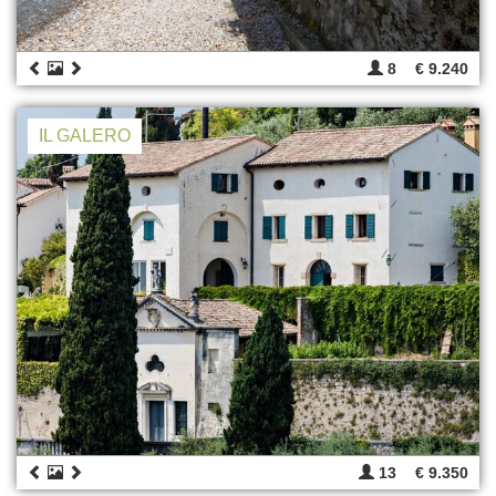
8
€ 9.240
IL GALERO
13
€ 9.350