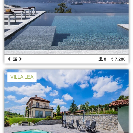
8
€ 7.280
VILLA LEA