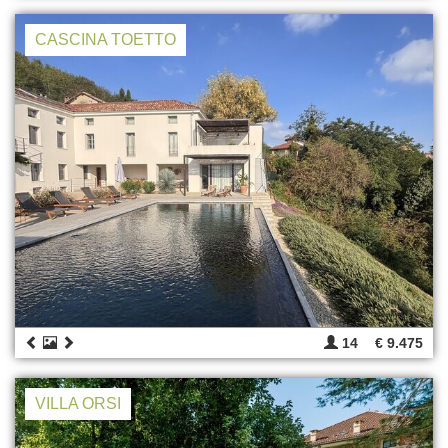
CASCINA TOETTO
14
€ 9.475
VILLA ORSI