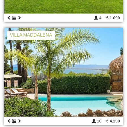
4
€ 1.690
VILLA MADDALENA
10
€ 4.290