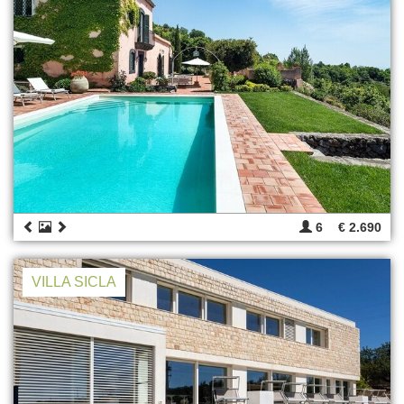
6
€ 2.690
VILLA SICLA