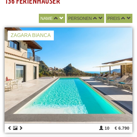
136 FERIENHÄUSER
NAME
PERSONEN
PREIS
ZAGARA BIANCA
10
€ 6.790