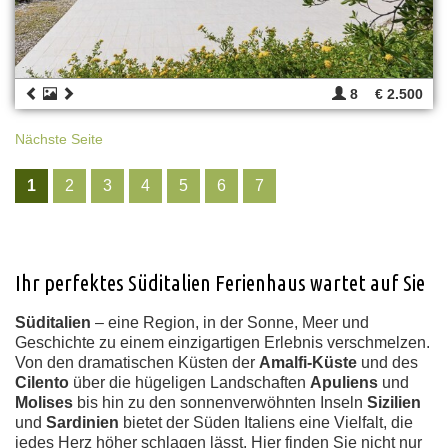
8
€ 2.500
Nächste Seite
1
2
3
4
5
6
7
Ihr perfektes Süditalien Ferienhaus wartet auf Sie
Süditalien
– eine Region, in der Sonne, Meer und
Geschichte zu einem einzigartigen Erlebnis verschmelzen.
Von den dramatischen Küsten der
Amalfi-Küste
und des
Cilento
über die hügeligen Landschaften
Apuliens
und
Molises
bis hin zu den sonnenverwöhnten Inseln
Sizilien
und
Sardinien
bietet der Süden Italiens eine Vielfalt, die
jedes Herz höher schlagen lässt. Hier finden Sie nicht nur