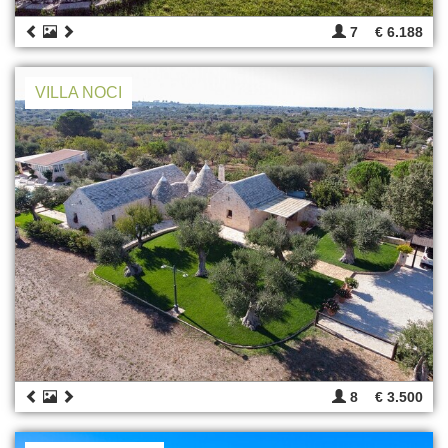
7
€ 6.188
VILLA NOCI
8
€ 3.500