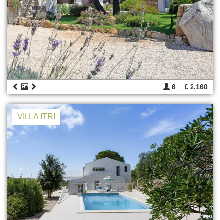
6
€ 2.160
VILLA ITRI