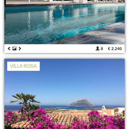
8
€ 2.240
VILLA ROSA