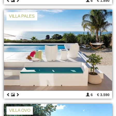
6
€ 1.890
VILLA PALES
6
€ 3.590
VILLA OVO