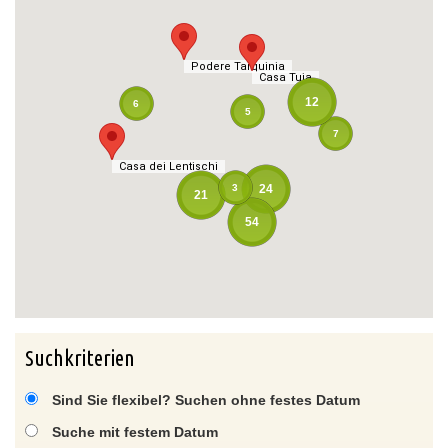
Podere Tarquinia
Podere Tarquinia
Casa Tuja
Casa Tuja
12
6
5
7
Casa dei Lentischi
Casa dei Lentischi
3
24
21
54
Suchkriterien
Sind Sie flexibel? Suchen ohne festes Datum
Suche mit festem Datum