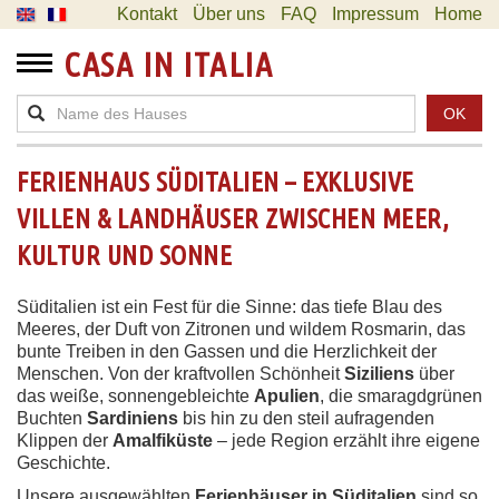
Kontakt
Über uns
FAQ
Impressum
Home
CASA IN ITALIA
OK
FERIENHAUS SÜDITALIEN – EXKLUSIVE
VILLEN & LANDHÄUSER ZWISCHEN MEER,
KULTUR UND SONNE
Süditalien ist ein Fest für die Sinne: das tiefe Blau des
Meeres, der Duft von Zitronen und wildem Rosmarin, das
bunte Treiben in den Gassen und die Herzlichkeit der
Menschen. Von der kraftvollen Schönheit
Siziliens
über
das weiße, sonnengebleichte
Apulien
, die smaragdgrünen
Buchten
Sardiniens
bis hin zu den steil aufragenden
Klippen der
Amalfiküste
– jede Region erzählt ihre eigene
Geschichte.
Unsere ausgewählten
Ferienhäuser in Süditalien
sind so