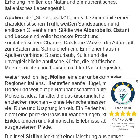
Erholung inmitten der Natur und ein authentisches,
italienisches Lebensgefühl.
Apulien
, der „Stiefelabsatz“ Italiens, fasziniert mit seinen
charakteristischen
Trulli
, weißen Sandstränden und
endlosen Olivenhainen. Städte wie
Alberobello
,
Ostuni
und
Lecce
sind voller barocker Pracht und
süditalienischem Charme. Das klare Wasser der Adria lädt
zum Baden und Schnorcheln ein. Ein Ferienhaus in
Apulien verbindet Strandurlaub, Kultur und die
unvergleichliche apulische Küche, die mit frischen
Meeresfrüchten und hausgemachter Pasta begeistert.
Weiter nördlich liegt
Molise
, eine der unbekanntesten
✕
Regionen Italiens. Hier treffen sanfte Hügel, mittelalterliche
Dörfer und weitläufige Naturlandschaften aufeinander.
Molise ist ideal für alle, die das ursprüngliche Italien
entdecken möchten – ohne Menschenmassen, dafür mit
viel Ruhe und Ursprünglichkeit. Ein Ferienhaus in Molise
bietet eine perfekte Basis für Wanderungen, kulturelle
Entdeckungen und kulinarische Erlebnisse abseits der
ausgetretenen Pfade.
Die Insel
Sizilien
lockt mit einer Mischung aus antiker