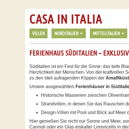
CASA IN ITALIA
VILLEN
NORDITALIEN
MITTELITALIEN
FERIENHAUS SÜDITALIEN – EXKLUSI
Süditalien ist ein Fest für die Sinne: das tiefe
Herzlichkeit der Menschen. Von der kraftvollen 
zu den steil aufragenden Klippen der
Amalfiküs
Unsere ausgewählten
Ferienhäuser in Süditali
Historische Masserien zwischen Olivenha
Strandvillen, in denen Sie das Rauschen d
Design-Villen mit Pool und Blick auf Meer 
Hier genießen Sie nicht nur Sonne und Meer, s
Cannoli oder ein Glas eiskalter Limoncello in d