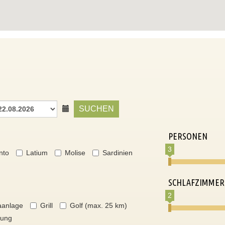
SUCHEN
PERSONEN
3
nto
Latium
Molise
Sardinien
SCHLAFZIMMER
2
aanlage
Grill
Golf (max. 25 km)
nung