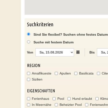
Suchkriterien
Sind Sie flexibel? Suchen ohne festes Datum
Suche mit festem Datum
Von
Bis
REGION
Amalfikueste
Apulien
Basilicata
Cile
Sizilien
EIGENSCHAFTEN
Ferienhaus
Pool
Hund erlaubt
Klim
In Meernähe
Beheizter Pool
Ferienwoh