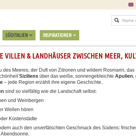
SÜDITALIEN
INSPIRATIONEN
VE VILLEN & LANDHÄUSER ZWISCHEN MEER, KU
 Blau des Meeres, der Duft von Zitronen und wildem Rosmarin, da
Schönheit
Siziliens
über das weiße, sonnengebleichte
Apulien
,
te
– jede Region erzählt ihre eigene Geschichte.
en
sind so vielfältig wie die Landschaft selbst:
inen und Weinbergen
er Wellen hören
oder Küstenstädte
ondern auch den unverfälschten Geschmack des Südens: frisch
er Abendsonne.