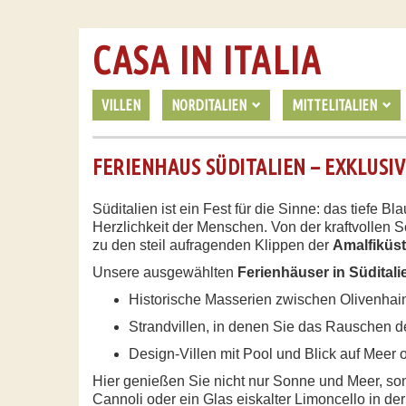
CASA IN ITALIA
VILLEN
NORDITALIEN
MITTELITALIEN
FERIENHAUS SÜDITALIEN – EXKLUSI
Süditalien ist ein Fest für die Sinne: das tiefe
Herzlichkeit der Menschen. Von der kraftvollen 
zu den steil aufragenden Klippen der
Amalfiküs
Unsere ausgewählten
Ferienhäuser in Süditali
Historische Masserien zwischen Olivenha
Strandvillen, in denen Sie das Rauschen d
Design-Villen mit Pool und Blick auf Meer 
Hier genießen Sie nicht nur Sonne und Meer, s
Cannoli oder ein Glas eiskalter Limoncello in d