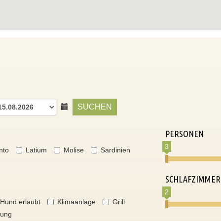
SUCHEN
PERSONEN
3
nto
Latium
Molise
Sardinien
SCHLAFZIMMER
2
Hund erlaubt
Klimaanlage
Grill
nung