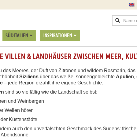
SÜDITALIEN
INSPIRATIONEN
VE VILLEN & LANDHÄUSER ZWISCHEN MEER, KU
 Blau des Meeres, der Duft von Zitronen und wildem Rosmarin, da
Schönheit
Siziliens
über das weiße, sonnengebleichte
Apulien
,
te
– jede Region erzählt ihre eigene Geschichte.
en
sind so vielfältig wie die Landschaft selbst:
inen und Weinbergen
er Wellen hören
oder Küstenstädte
ondern auch den unverfälschten Geschmack des Südens: frisch
er Abendsonne.