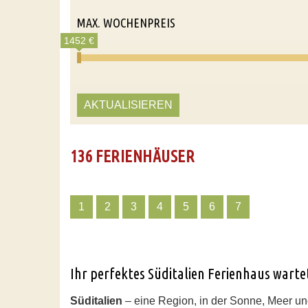
MAX. WOCHENPREIS
1452 €
AKTUALISIEREN
136 FERIENHÄUSER
1
2
3
4
5
6
7
Ihr perfektes Süditalien Ferienhaus wartet
Süditalien
– eine Region, in der Sonne, Meer un